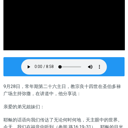
9
月
28
日，
常年期第二十六主日
，教宗良十四世在圣
伯多禄
广场
主持弥撒，在讲道中，他分享说：
亲爱的弟兄
姐妹
们：
耶稣的话语向我们传达了
无论何时何地，
天主
眼中的
世界。
今天，
我们在福音中听到（
参阅
路16:19-31）
，
耶稣
的目光