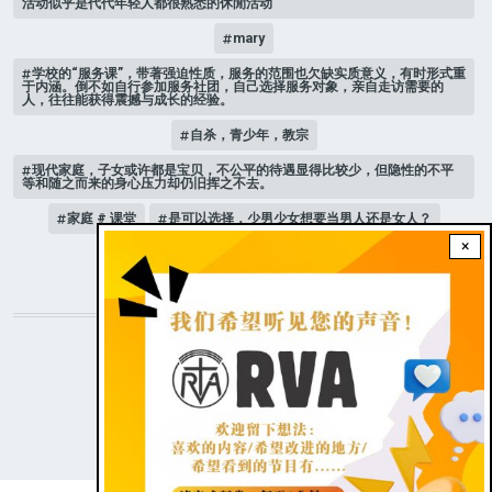
活动似乎是代代年轻人都很熟悉的休閒活动
mary
学校的“服务课”，带著强迫性质，服务的范围也欠缺实质意义，有时形式重
于内涵。倒不如自行参加服务社团，自己选择服务对象，亲自走访需要的
人，往往能获得震撼与成长的经验。
自杀，青少年，教宗
现代家庭，子女或许都是宝贝，不公平的待遇显得比较少，但隐性的不平
等和随之而来的身心压力却仍旧挥之不去。
家庭 # 课堂
是可以选择，少男少女想要当男人还是女人？
×
人际关系
STAY CONNECTED WITH US!