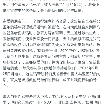
里。那个富家人也死了，被人埋葬了”
（路16:22）。教会不
倦地宣讲主的这番话，是为使我们的心能够皈依。
亲爱的朋友们，一个值得注意的巧合是，这篇福音也在慈悲
圣年的禧年要理教员
活动
中被宣读。在向为此机会来到罗马
的朝圣者们讲话时，教宗方济各强调，天主通过献出生命
，
来救赎
我们，使世界摆脱一切邪恶。天主的救赎工程是我们
使命的起点，因为它邀请我们为众人的益处而
奉献
自己。教
宗对要理教员们说：
“
这就是
‘
一切运转的中心
’
，
这颗
跳动的
心赋予
万物
生命，
这
就是
复活
节的宣告，那最初的宣告：主
耶稣复活了，主耶稣爱你们，并为你们献出了生命；复活且
活着的他，
每天都与你们亲近并等待着你们
”
（2016年9月
25日讲道）。这些话帮助我们
反省
福音中富人与亚巴郎的对
话。富人恳求拯救他兄弟们的
行动
，成了对我们行动的号
召。
富人与亚巴郎交谈时大声说：
“倘若有人从死者中到了他们那
里，他们必会悔改”
（路16:30）。亚巴郎回答说：
“如果他们