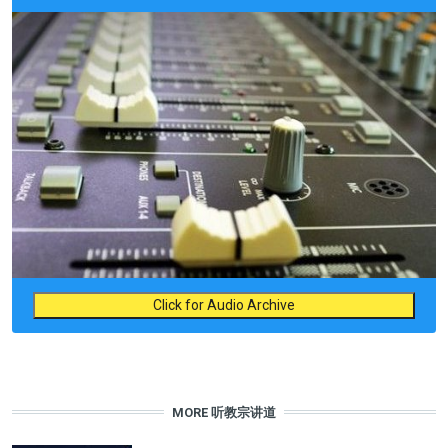
Click for Audio Archive
MORE 听教宗讲道