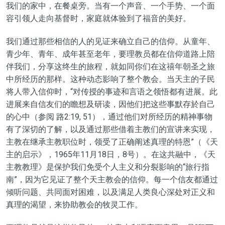
我们的家中，在餐桌旁。当有一个声音、一个手势、一个面
容引领人走向基督时，家庭就体验到了福音的美好。
我们通过那些相信的人的见证
来确立自己的
信仰。从童年、
青少年、青年、成年甚至老年，要理教员
都
在信仰道路上陪
伴我们，分享这终生的旅程，就如同你们在这
禧年
朝圣之旅
中所经历的那样。这种动态
影响
了整个教会。当天主的子民
将
人
带入信仰时，
“对传授的事迹和言语之领悟都有进展。此
进展来自信友们的瞻想及研读，因他们把这些事默存於自己
的心中
（参
阅
路2:19, 51），通过他们对所经历的精神事物
有了深切的了解，以及通过那些
借
着主教
们的宣讲来实现，
主教在继承主教职位时，领受了正确阐述真理的特恩
”
（《天
主的启示》，1965年11月18日，8号）。在这共融中，《天
主教教理》是保护我们免受个人主义和分裂影响的
“
旅行指
南
”
，因为它见证了整个天主教会的信仰。每
一
个信
友
都通过
倾听问题、共同面对困难
，
以及满足人类良心深处对正义和
真理的渴望，来协助教会的牧灵工作。