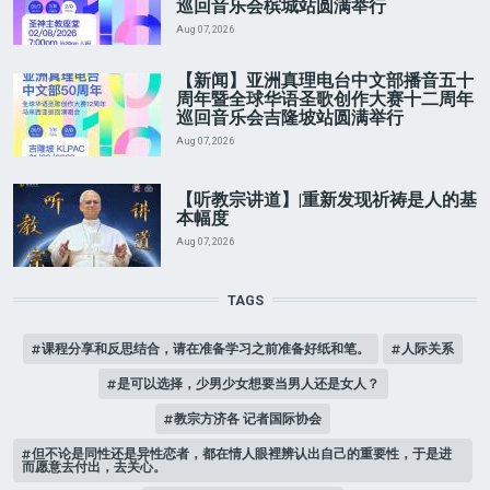
巡回音乐会槟城站圆满举行
Aug 07, 2026
【新闻】亚洲真理电台中文部播音五十
周年暨全球华语圣歌创作大赛十二周年
巡回音乐会吉隆坡站圆满举行
Aug 07, 2026
【听教宗讲道】|重新发现祈祷是人的基
本幅度
Aug 07, 2026
TAGS
课程分享和反思结合，请在准备学习之前准备好纸和笔。
人际关系
是可以选择，少男少女想要当男人还是女人？
教宗方济各 记者国际协会
但不论是同性还是异性恋者，都在情人眼裡辨认出自己的重要性，于是进
而愿意去付出，去关心。