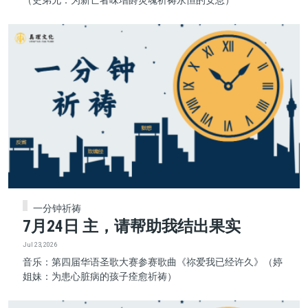
（史弟兄：为新亡者味增爵灵魂祈祷永恒的安息）
一分钟祈祷
7月24日 主，请帮助我结出果实
Jul 23, 2026
音乐：第四届华语圣歌大赛参赛歌曲《祢爱我已经许久》（婷
姐妹：为患心脏病的孩子痊愈祈祷）