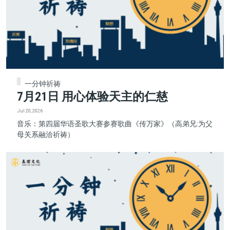
一分钟祈祷
7月21日 用心体验天主的仁慈
Jul 20, 2026
音乐：第四届华语圣歌大赛参赛歌曲《传万家》（高弟兄:为父
母关系融洽祈祷）