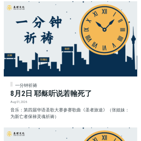
一分钟祈祷
8月2日 耶稣听说若翰死了
Aug 01, 2026
音乐：第四届华语圣歌大赛参赛歌曲《圣者旅途》（张姐妹：
为新亡者保禄灵魂祈祷）