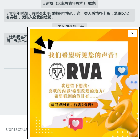
新版《天主教青年教理》 教宗
青少年时期，有时会出现假性的同性恋，这一类人感情很丰富，週围又没
有异性，便陷入恋爱的感觉。
圣若望保禄二世
×
性和爱会不会混淆？有位青少年说，在他们这个年龄不容易，倒是二十
四、五岁出社会以后，比较会遇上这项疑惑。
跟随 乙年常年期第3主日
STAY CONNECTED WITH US!
|
Dark theme
FOOTER
Contact Us