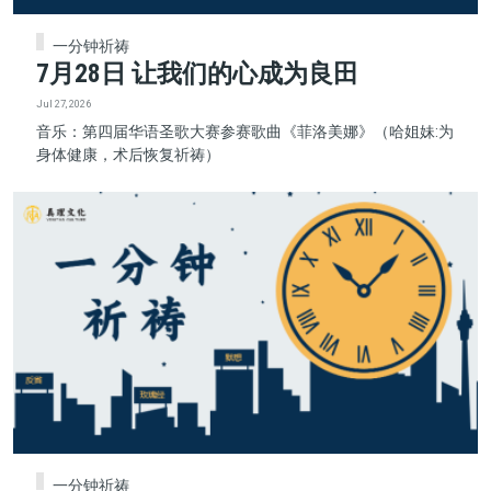
一分钟祈祷
7月28日 让我们的心成为良田
Jul 27, 2026
音乐：第四届华语圣歌大赛参赛歌曲《菲洛美娜》（哈姐妹:为
身体健康，术后恢复祈祷）
一分钟祈祷