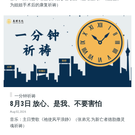
为姐姐手术后的康复祈祷）
一分钟祈祷
8月3日 放心、是我、不要害怕
Aug 02, 2026
音乐：主日赞歌《祂使风平浪静》（张弟兄:为新亡者德肋撒灵
魂祈祷）