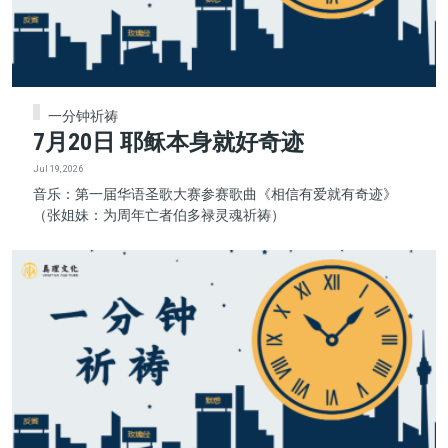
一分钟祈祷
7月20日 耶稣本身就好奇迹
Jul 19, 2026
音乐：第一届华语圣歌大赛参赛歌曲《相信有爱就有奇迹》
（张姐妹：为周年亡者伯多禄灵魂祈祷）