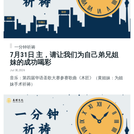
一分钟祈祷
7月31日 主，请让我们为自己弟兄姐
妹的成功喝彩
Jul 30, 2026
音乐：第四届华语圣歌大赛参赛歌曲《木匠》（黄姐妹：为姐
妹手术祈祷）