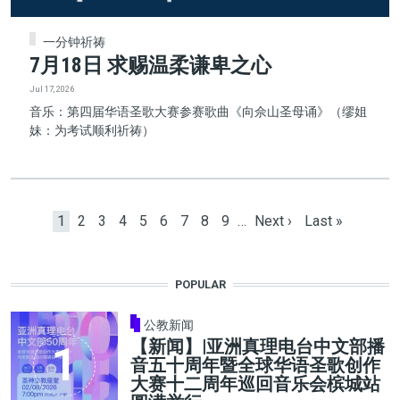
一分钟祈祷
7月18日 求赐温柔谦卑之心
Jul 17, 2026
音乐：第四届华语圣歌大赛参赛歌曲《向佘山圣母诵》（缪姐
妹：为考试顺利祈祷）
Pagination
Current page
Page
Page
Page
Page
Page
Page
Page
Page
Next page
Last page
1
2
3
4
5
6
7
8
9
…
Next ›
Last »
POPULAR
公教新闻
【新闻】|亚洲真理电台中文部播
音五十周年暨全球华语圣歌创作
大赛十二周年巡回音乐会槟城站