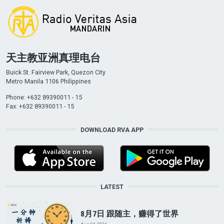
天主教亚洲真理电台
Buick St. Fairview Park, Quezon City
Metro Manila 1106 Philippines
Phone: +632 89390011 - 15
Fax: +632 89390011 - 15
DOWNLOAD RVA APP
LATEST
8月7日 跟随主，赚得了世界