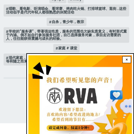
唱歌、看电影、听演唱会、看球赛、烤肉吃火锅、打排球篮球、逛街…这些
活动似乎是代代年轻人都很熟悉的休閒活动
自杀，青少年，教宗
学校的“服务课”，带著强迫性质，服务的范围也欠缺实质意义，有时形式重
于内涵。倒不如自行参加服务社团，自己选择服务对象，亲自走访需要的
人，往往能获得震撼与成长的经验。
家庭 # 课堂
现代家庭，子女或许都是宝贝，不公平的待遇显得比较少，但隐性的不平
×
等和随之而来的身心压力却仍旧挥之不去。
STAY CONNECTED WITH US!
|
Dark theme
FOOTER