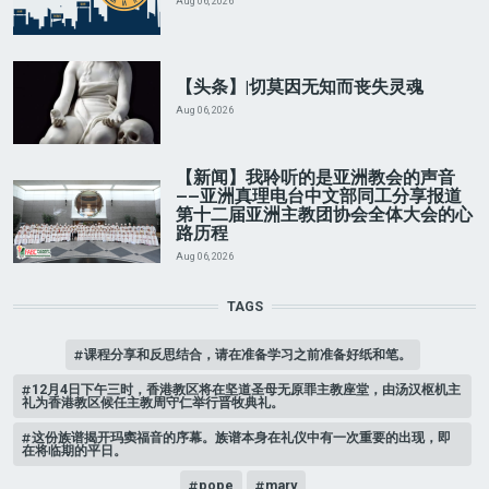
Aug 06, 2026
【头条】|切莫因无知而丧失灵魂
Aug 06, 2026
【新闻】我聆听的是亚洲教会的声音
——亚洲真理电台中文部同工分享报道
第十二届亚洲主教团协会全体大会的心
路历程
Aug 06, 2026
TAGS
课程分享和反思结合，请在准备学习之前准备好纸和笔。
12月4日下午三时，香港教区将在坚道圣母无原罪主教座堂，由汤汉枢机主
礼为香港教区候任主教周守仁举行晋牧典礼。
这份族谱揭开玛窦福音的序幕。族谱本身在礼仪中有一次重要的出现，即
在将临期的平日。
pope
mary