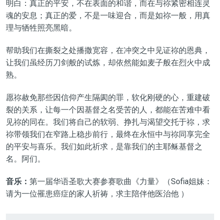
明白：真正的平安，不在表面的和谐，而在与祢紧密相连灵
魂的安息；真正的爱，不是一味迎合，而是如祢一般，用真
理与牺牲照亮黑暗。
帮助我们在撕裂之处播撒宽容，在冲突之中见证祢的恩典，
让我们虽经历刀剑般的试炼，却依然能如麦子般在烈火中成
熟。
愿祢赦免那些因信仰产生隔阂的罪，软化刚硬的心，重建破
裂的关系，让每一个因基督之名受苦的人，都能在苦难中看
见祢的同在。我们将自己的软弱、挣扎与渴望交托于祢，求
祢带领我们在窄路上稳步前行，最终在永恒中与祢同享完全
的平安与喜乐。我们如此祈求，是靠我们的主耶稣基督之
名。阿们。
音乐：
第一届华语圣歌大赛参赛歌曲《力量》（Sofia姐妹：
请为一位罹患癌症的家人祈祷，求主陪伴他医治他 ）