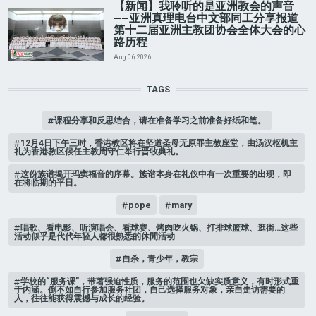
【新闻】我聆听的是亚洲教会的声音
——亚洲真理电台中文部同工分享报道
第十二届亚洲主教团协会全体大会的心
路历程
Aug 06, 2026
TAGS
课程分享和反思结合，请在准备学习之前准备好纸和笔。
12月4日下午三时，香港教区将在坚道圣母无原罪主教座堂，由汤汉枢机主
礼为香港教区候任主教周守仁举行晋牧典礼。
这份族谱揭开玛窦福音的序幕。族谱本身在礼仪中有一次重要的出现，即
在将临期的平日。
pope
mary
唱歌、看电影、听演唱会、看球赛、烤肉吃火锅、打排球篮球、逛街…这些
活动似乎是代代年轻人都很熟悉的休閒活动
自杀，青少年，教宗
学校的“服务课”，带著强迫性质，服务的范围也欠缺实质意义，有时形式重
于内涵。倒不如自行参加服务社团，自己选择服务对象，亲自走访需要的
人，往往能获得震撼与成长的经验。