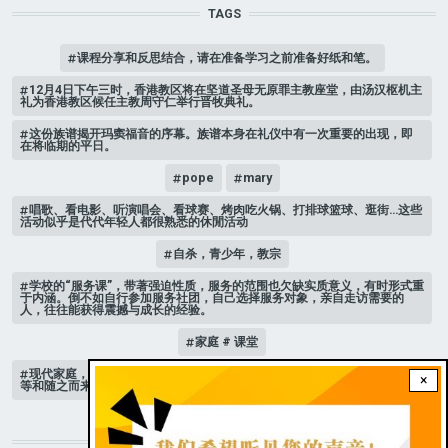
TAGS
课程分享和反思结合，请在准备学习之前准备好纸和笔。
12月4日下午三时，香港教区将在坚道圣母无原罪主教座堂，由汤汉枢机主
礼为香港教区候任主教周守仁举行晋牧典礼。
这份族谱揭开玛窦福音的序幕。族谱本身在礼仪中有一次重要的出现，即
在将临期的平日。
pope
mary
唱歌、看电影、听演唱会、看球赛、烤肉吃火锅、打排球篮球、逛街…这些
活动似乎是代代年轻人都很熟悉的休閒活动
自杀，青少年，教宗
学校的“服务课”，带著强迫性质，服务的范围也欠缺实质意义，有时形式重
于内涵。倒不如自行参加服务社团，自己选择服务对象，亲自走访需要的
人，往往能获得震撼与成长的经验。
家庭 # 课堂
现代家庭，子女或许都是宝贝，不公平的待遇显得比较少，但隐性的不平
×
等和随之而来的身心压力却仍旧挥之不去。
STAY CONNECTED WITH US!