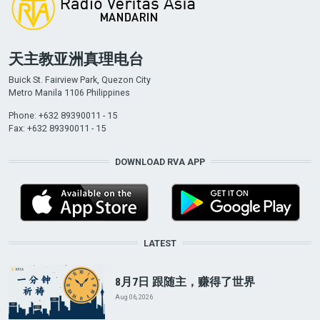
天主教亚洲真理电台
Buick St. Fairview Park, Quezon City
Metro Manila 1106 Philippines
Phone: +632 89390011 - 15
Fax: +632 89390011 - 15
DOWNLOAD RVA APP
LATEST
8月7日 跟随主，赚得了世界
Aug 06, 2026