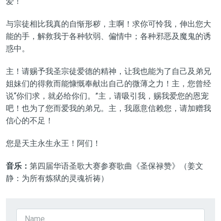
爱！
与宗徒相比我真的自惭形秽，主啊！
求你
可怜我，伸出您大
能的手，解救我于各种软弱、偏情中；各种邪恶及魔鬼的
诱
惑
中。
主！请赐予我圣宗徒爱德的精神，让我也能为了自己及弟兄
姐妹们的得救而能慷慨奉献出自己的微
薄
之力！主，您曾经
说
“
你们求，就必给你们。
”
主，请吸引我，赐我爱您的恩宠
吧！也为了您而爱我的弟兄。主，我愿意信赖您，请加赠我
信心的不足！
您是天主永生永王！阿们！
音乐：
第
四
届华语圣歌大赛参赛歌曲《
圣保禄赞
》（
姜文
静
：
为所有炼狱的灵魂祈祷
）