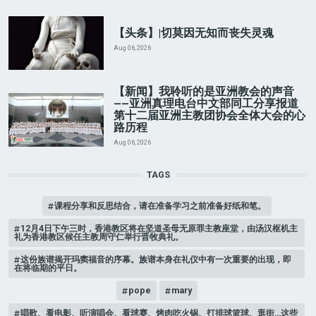
【头条】|切莫因无知而丧失灵魂
Aug 06, 2026
【新闻】我聆听的是亚洲教会的声音
——亚洲真理电台中文部同工分享报道
第十二届亚洲主教团协会全体大会的心
路历程
Aug 06, 2026
TAGS
课程分享和反思结合，请在准备学习之前准备好纸和笔。
12月4日下午三时，香港教区将在坚道圣母无原罪主教座堂，由汤汉枢机主
礼为香港教区候任主教周守仁举行晋牧典礼。
这份族谱揭开玛窦福音的序幕。族谱本身在礼仪中有一次重要的出现，即
在将临期的平日。
pope
mary
唱歌、看电影、听演唱会、看球赛、烤肉吃火锅、打排球篮球、逛街…这些