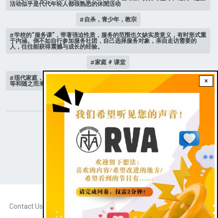
活动似乎是代代年轻人都很熟悉的休閒活动
自杀，青少年，教宗
学校的“服务课”，带著强迫性质，服务的范围也欠缺实质意义，有时形式重
于内涵。倒不如自行参加服务社团，自己选择服务对象，亲自走访需要的
人，往往能获得震撼与成长的经验。
家庭 # 课堂
现代家庭，子女或许都是宝贝，不公平的待遇显得比较少，但隐性的不平
×
等和随之而来的身心压力却仍旧挥之不去。
STAY CONNECTED WITH US!
|
Dark theme
FOOTER
Contact Us