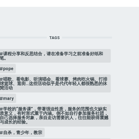
TAGS
课程分享和反思结合，请在准备学习之前准备好纸和
笔。
pope
唱歌、看电影、听演唱会、看球赛、烤肉吃火锅、打排
球篮球、逛街…这些活动似乎是代代年轻人都很熟悉的休
閒活动
mary
学校的“服务课”，带著强迫性质，服务的范围也欠缺实
质意义，有时形式重于内涵。倒不如自行参加服务社团，
自己选择服务对象，亲自走访需要的人，往往能获得震撼
与成长的经验。
自杀，青少年，教宗