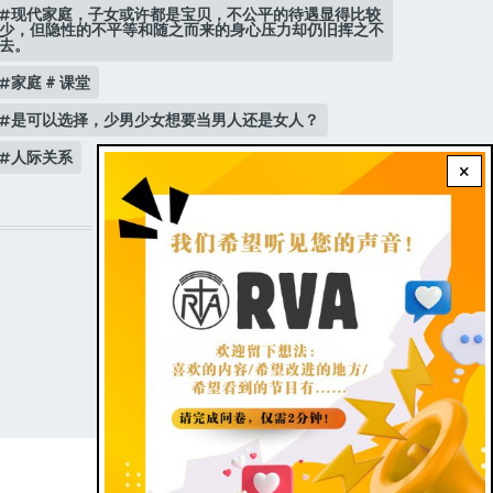
现代家庭，子女或许都是宝贝，不公平的待遇显得比较
少，但隐性的不平等和随之而来的身心压力却仍旧挥之不
去。
家庭 # 课堂
是可以选择，少男少女想要当男人还是女人？
人际关系
×
STAY CONNECTED WITH US!
FOOTER
Contact Us
|
Dark theme