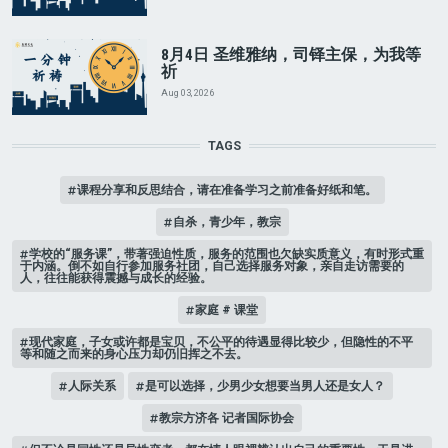
8月4日 圣维雅纳，司铎主保，为我等
祈
Aug 03, 2026
TAGS
课程分享和反思结合，请在准备学习之前准备好纸和笔。
自杀，青少年，教宗
学校的“服务课”，带著强迫性质，服务的范围也欠缺实质意义，有时形式重
于内涵。倒不如自行参加服务社团，自己选择服务对象，亲自走访需要的
人，往往能获得震撼与成长的经验。
家庭 # 课堂
现代家庭，子女或许都是宝贝，不公平的待遇显得比较少，但隐性的不平
等和随之而来的身心压力却仍旧挥之不去。
人际关系
是可以选择，少男少女想要当男人还是女人？
教宗方济各 记者国际协会