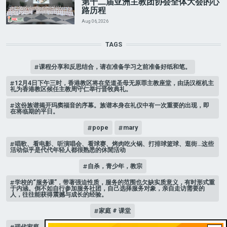
第十二届亚洲主教团协会全体大会的心
路历程
Aug 06, 2026
TAGS
课程分享和反思结合，请在准备学习之前准备好纸和笔。
12月4日下午三时，香港教区将在坚道圣母无原罪主教座堂，由汤汉枢机主
礼为香港教区候任主教周守仁举行晋牧典礼。
这份族谱揭开玛窦福音的序幕。族谱本身在礼仪中有一次重要的出现，即
在将临期的平日。
pope
mary
唱歌、看电影、听演唱会、看球赛、烤肉吃火锅、打排球篮球、逛街…这些
活动似乎是代代年轻人都很熟悉的休閒活动
自杀，青少年，教宗
学校的“服务课”，带著强迫性质，服务的范围也欠缺实质意义，有时形式重
于内涵。倒不如自行参加服务社团，自己选择服务对象，亲自走访需要的
人，往往能获得震撼与成长的经验。
家庭 # 课堂
现代家庭，子女或许都是宝贝，不公平的待遇显得比较少，但隐性的不平