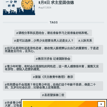
8月8日 求主坚固信德
Aug 07, 2026
TAGS
课程分享和反思结合，请在准备学习之前准备好纸和笔。
是可以选择，少男少女想要当男人还是女人？
人际关系
但不论是同性还是异性恋者，都在情人眼裡辨认出自己的重要性，于是进
而愿意去付出，去关心。
教宗方济各 记者国际协会
青少年时期，有时会出现假性的同性恋，这一类人感情很丰富，週围又没
有异性，便陷入恋爱的感觉。
新版《天主教青年教理》 教宗
性和爱会不会混淆？有位青少年说，在他们这个年龄不容易，倒是二十
四、五岁出社会以后，比较会遇上这项疑惑。
圣若望保禄二世
许多青少年，抱怨自己的父母无法沟通，有一位高中女孩以亲身经历建议
×
大家，父母是自己最亲的人，不能逃离