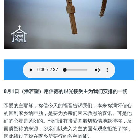
8月1日（潘若望）用信德的眼光接受主为我们安排的一切
亲爱的主耶稣，祢借今天的福音告诉我们，本来祢满怀信心
的回到家乡纳匝肋，是要为乡亲们带来救恩的喜讯。可是他
们的心灵是紧闭的。他们没有接受并殷切热情地款待祢，反
而质疑祢的来源，乡亲们以先入为主的固有观念拒绝了祢，
因此错过了祢在家乡所要行的各种奇能。