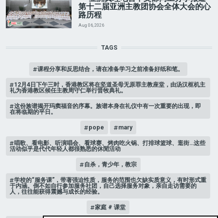
第十二届亚洲主教团协会全体大会的心
路历程
Aug 06, 2026
TAGS
课程分享和反思结合，请在准备学习之前准备好纸和笔。
12月4日下午三时，香港教区将在坚道圣母无原罪主教座堂，由汤汉枢机主
礼为香港教区候任主教周守仁举行晋牧典礼。
这份族谱揭开玛窦福音的序幕。族谱本身在礼仪中有一次重要的出现，即
在将临期的平日。
pope
mary
唱歌、看电影、听演唱会、看球赛、烤肉吃火锅、打排球篮球、逛街…这些
活动似乎是代代年轻人都很熟悉的休閒活动
自杀，青少年，教宗
学校的“服务课”，带著强迫性质，服务的范围也欠缺实质意义，有时形式重
于内涵。倒不如自行参加服务社团，自己选择服务对象，亲自走访需要的
人，往往能获得震撼与成长的经验。
家庭 # 课堂