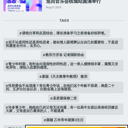
巡回音乐会槟城站圆满举行
Aug 07, 2026
TAGS
课程分享和反思结合，请在准备学习之前准备好纸和笔。
但不论是同性还是异性恋者，都在情人眼裡辨认出自己的重要性，于是进
而愿意去付出，去关心。
教宗方济各 记者国际协会
青少年时期，有时会出现假性的同性恋，这一类人感情很丰富，週围又没
有异性，便陷入恋爱的感觉。
新版《天主教青年教理》 教宗
性和爱会不会混淆？有位青少年说，在他们这个年龄不容易，倒是二十
四、五岁出社会以后，比较会遇上这项疑惑。
圣若望保禄二世
许多青少年，抱怨自己的父母无法沟通，有一位高中女孩以亲身经历建议
大家，父母是自己最亲的人，不能逃离
跟随 乙年常年期第3主日