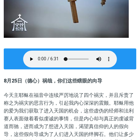
8月25日（德心）祸哉，你们这些瞎眼的向导
今天主耶稣在福音中连续严厉地说了四个祸灾，并且斥责了
称之为祸灾的思言行为，引起我内心深深的震颤。耶稣用他
的爱为我们获取了进入天国的机会，这些虚伪的经师和法利
赛人表面做着看似虔诚的事情，但是内心却与真正的虔诚背
道而驰，进而成为了想进入天国，渴望真信仰的人的假向
导，这些假向导成为了人们进入天国的绊脚石。他们让多少