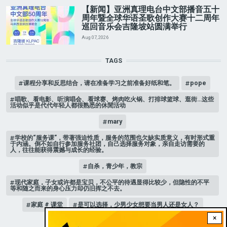
【新闻】亚洲真理电台中文部播音五十
周年暨全球华语圣歌创作大赛十二周年
巡回音乐会吉隆坡站圆满举行
Aug 07, 2026
TAGS
课程分享和反思结合，请在准备学习之前准备好纸和笔。
pope
唱歌、看电影、听演唱会、看球赛、烤肉吃火锅、打排球篮球、逛街…这些
活动似乎是代代年轻人都很熟悉的休閒活动
mary
学校的“服务课”，带著强迫性质，服务的范围也欠缺实质意义，有时形式重
于内涵。倒不如自行参加服务社团，自己选择服务对象，亲自走访需要的
人，往往能获得震撼与成长的经验。
自杀，青少年，教宗
现代家庭，子女或许都是宝贝，不公平的待遇显得比较少，但隐性的不平
等和随之而来的身心压力却仍旧挥之不去。
家庭 # 课堂
是可以选择，少男少女想要当男人还是女人？
×
人际关系