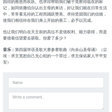
因祢的救恩而欢跃。也求祢帮助我们敏于觉察祢临在的标
记，如同依撒伯尔认出主母的来访，好让我们能在日常生活
中，常常看见祢的工程而踊跃赞美。求祢坚固我们的信德，
使我们相信祢在我们身上开始的善工，必予以完成。
也让我们明白在天主前的高位不是借权利、能力获得，而是
要借着信望爱去获取。你爱了多少？
音乐：
第四届华语圣歌大赛参赛歌曲《向佘山圣母诵》（尘
埃：求主宽恕自己无心犯的一个罪过，求主保佑家人平平安
安）