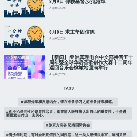
8月9日 仰赖基督,安抵港埠
Aug 08, 2026
8月8日 求主坚固信德
Aug 07, 2026
【新闻】|亚洲真理电台中文部播音五十
周年暨全球华语圣歌创作大赛十二周年
巡回音乐会槟城站圆满举行
Aug 07, 2026
TAGS
课程分享和反思结合，请在准备学习之前准备好纸和笔。
但不论是同性还是异性恋者，都在情人眼裡辨认出自己的重要性，于是进
而愿意去付出，去关心。
教宗方济各 记者国际协会
青少年时期，有时会出现假性的同性恋，这一类人感情很丰富，週围又没