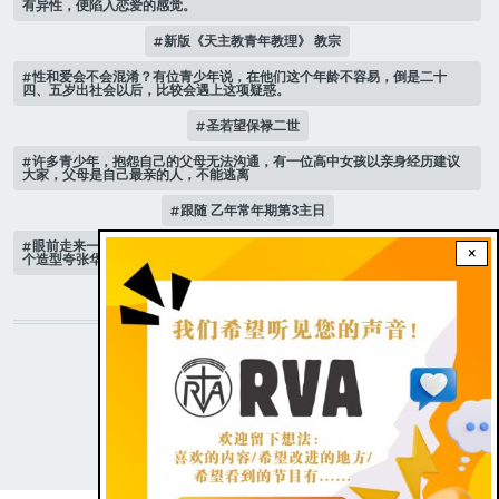
有异性，便陷入恋爱的感觉。
新版《天主教青年教理》 教宗
性和爱会不会混淆？有位青少年说，在他们这个年龄不容易，倒是二十
四、五岁出社会以后，比较会遇上这项疑惑。
圣若望保禄二世
许多青少年，抱怨自己的父母无法沟通，有一位高中女孩以亲身经历建议
大家，父母是自己最亲的人，不能逃离
跟随 乙年常年期第3主日
眼前走来一位魔女，可爱的妖媚中带点邪恶，身上穿著宫廷的小丑服，整
×
个造型夸张华丽，非常特殊。
STAY CONNECTED WITH US!