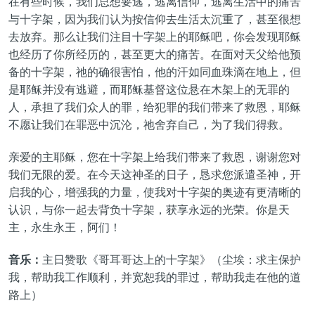
在有些时候，我们总想要逃，逃离信仰，逃离生活中的痛苦
与十字架，因为我们认为按信仰去生活太沉重了，甚至很想
去放弃。那么让我们注目十字架上的耶稣吧，你会发现耶稣
也经历了你所经历的，甚至更大的痛苦。在面对天父给他预
备的十字架，祂的确很害怕，他的汗如同血珠滴在地上，但
是耶稣并没有逃避，而耶稣基督这位悬在木架上的无罪的
人，承担了我们众人的罪，给犯罪的我们带来了救恩，耶稣
不愿让我们在罪恶中沉沦，祂舍弃自己，为了我们得救。
亲爱的主耶稣，您在十字架上给我们带来了救恩，谢谢您对
我们无限的爱。在今天这神圣的日子，恳求您派遣圣神，开
启我的心，增强我的力量，使我对十字架的奥迹有更清晰的
认识，与你一起去背负十字架，获享永远的光荣。你是天
主，永生永王，阿们！
音乐：
主日赞歌《哥耳哥达上的十字架》（尘埃：求主保护
我，帮助我工作顺利，并宽恕我的罪过，帮助我走在他的道
路上）