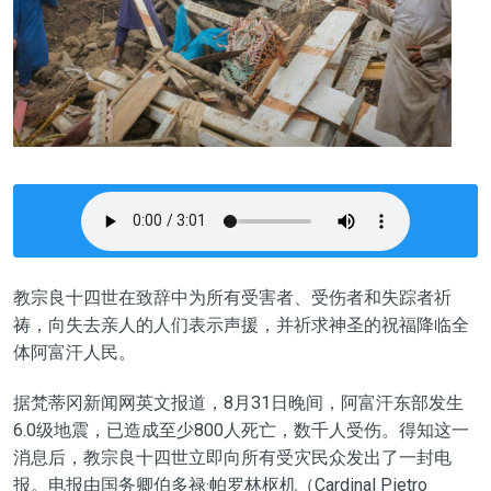
教宗良十四世在致辞中为所有受害者、受伤者和失踪者祈
祷，向失去亲人的人们表示声援，并祈求神圣的祝福降临全
体阿富汗人民。
据梵蒂冈新闻网英文报道，8月31日晚间，阿富汗东部发生
6.0级地震，已造成至少800人死亡，数千人受伤。得知这一
消息后，教宗良十四世立即向所有受灾民众发出了一封电
报。电报由国务卿伯多禄·帕罗林枢机（Cardinal Pietro