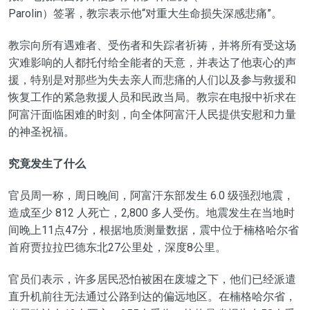
Parolin）签署，教宗表示他“对重大生命损失深感悲痛”。
教宗向所有遇难者、受伤者和失踪者祈祷，并将所有受这场
灾难影响的人都托付给全能者的天意，并表达了他衷心的声
援，特别是对那些为失去亲人而悲痛的人们以及参与救援和
恢复工作的紧急救援人员和民政当局。教宗在电报中祈求在
阿富汗面临困难的时刻，向全体阿富汗人民提供安慰和力量
的神圣祝福。
究竟发生了什么
官员周一称，周日晚间，阿富汗东部发生 6.0 级强烈地震，
造成至少 812 人死亡，2,800 多人受伤。地震发生在当地时
间晚上11点47分，根据地质测量数据，震中位于楠格哈尔省
首府贾拉拉巴德东北27公里处，深度8公里。
官员们表示，许多居民恐怕被困在废墟之下，他们已经派遣
直升机前往无法通过公路到达的偏远地区。在楠格哈尔省，