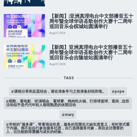
【新闻】|亚洲真理电台中文部播音五十
周年暨全球华语圣歌创作大赛十二周年
巡回音乐会槟城站圆满举行
Aug 07, 2026
【新闻】亚洲真理电台中文部播音五十
周年暨全球华语圣歌创作大赛十二周年
巡回音乐会吉隆坡站圆满举行
Aug 07, 2026
TAGS
课程分享和反思结合，请在准备学习之前准备好纸和笔。
pope
唱歌、看电影、听演唱会、看球赛、烤肉吃火锅、打排球篮球、逛街…这些
活动似乎是代代年轻人都很熟悉的休閒活动
mary
学校的“服务课”，带著强迫性质，服务的范围也欠缺实质意义，有时形式重
于内涵。倒不如自行参加服务社团，自己选择服务对象，亲自走访需要的
人，往往能获得震撼与成长的经验。