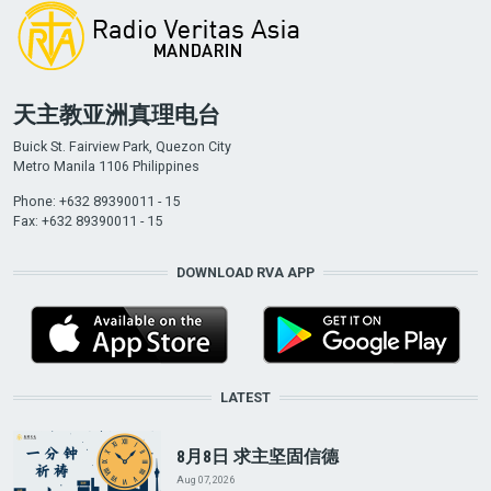
天主教亚洲真理电台
Buick St. Fairview Park, Quezon City
Metro Manila 1106 Philippines
Phone: +632 89390011 - 15
Fax: +632 89390011 - 15
DOWNLOAD RVA APP
LATEST
8月8日 求主坚固信德
Aug 07, 2026