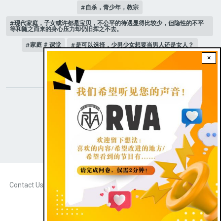
自杀，青少年，教宗
现代家庭，子女或许都是宝贝，不公平的待遇显得比较少，但隐性的不平
等和随之而来的身心压力却仍旧挥之不去。
家庭 # 课堂
是可以选择，少男少女想要当男人还是女人？
×
人际关系
STAY CONNECTED WITH US!
|
Dark theme
FOOTER
Contact Us
Radio Veritas Asia © 2023