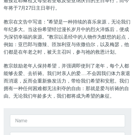
最接近耶稣祖父母圣若亚敬及圣亚纳庆日的主日举行，而今
年将于7月27日主日举行。
教宗在文告中写道：“希望是一种持续的喜乐泉源，无论我们
年纪多大。当这份希望经过漫长岁月中的烈火淬炼后，便成
为深切幸福的泉源。”教宗以圣经中的人物作为默想的起点，
例如：亚巴郎与撒辣、匝加利亚与依撒伯尔，以及梅瑟，他
们都是在年老之时，被天主召叫，参与祂的救恩计划。
教宗鼓励老年人保持希望，并强调即使到了老年，每个人都
能够去爱、去祈祷。我们对亲人的爱……不会因我们体力衰退
而消退，反而会重新焕发活力，带给我们希望和安慰。我们
拥有一种任何困难都无法剥夺的自由：那就是爱与祈祷的自
由。无论我们年龄多大，我们都将成为希望的象征。