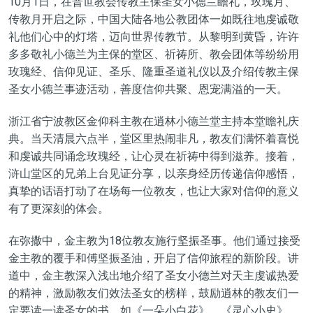
10月1日，在普世教会传教主保圣女小德兰瞻礼，玫瑰月、
传教月开启之际，中国大陆各地公教团体一如既往地虔诚敬
礼他们心中的灯塔，迈向世界传教节。从黎明到黄昏，许许
多多敬礼小德兰为主保的堂区、祈祷所、教会团体等纷纷用
玫瑰经、信仰见证、圣乐、隆重圣道礼仪以及介绍传教主保
圣女小德兰事迹活动，善度信仰共聚、恩宠满溢的一天。
浙江省宁波教区金仰科主教在逍林小德兰堂主持本堂瞻礼庆
典。当天清晨六点半，堂区里热闹非凡，教友们满怀着喜悦
和虔诚共同诵念玫瑰经，让心灵在祈祷中得到滋养。接着，
浒山堂区的兄弟上台见证分享，以亲身经历传递信仰感悟，
真挚的话语打动了在场每一位教友，也让大家对信仰的意义
有了更深刻的体会。
在弥撒中，金主教为18位教友施行坚振圣事。他们通过接受
金主教的覆手和傅坚振圣油，开启了信仰旅程的新阶段。讲
道中，金主教深入浅出地介绍了圣女小德兰对天主虔诚热爱
的精神，激励教友们效法圣女的榜样，鼓励逍林的教友们一
定要读一读圣女的书，如《一朵小白花》、《灵心小史》。