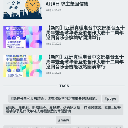
8月8日 求主坚固信德
Aug 07, 2026
【新闻】|亚洲真理电台中文部播音五十
周年暨全球华语圣歌创作大赛十二周年
巡回音乐会槟城站圆满举行
Aug 07, 2026
【新闻】亚洲真理电台中文部播音五十
周年暨全球华语圣歌创作大赛十二周年
巡回音乐会吉隆坡站圆满举行
Aug 07, 2026
TAGS
课程分享和反思结合，请在准备学习之前准备好纸和笔。
pope
唱歌、看电影、听演唱会、看球赛、烤肉吃火锅、打排球篮球、逛街…这些
活动似乎是代代年轻人都很熟悉的休閒活动
mary