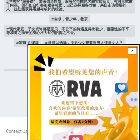
学校的“服务课”，带著强迫性质，服务的范围也欠缺实质意义，有时形式重
于内涵。倒不如自行参加服务社团，自己选择服务对象，亲自走访需要的
人，往往能获得震撼与成长的经验。
自杀，青少年，教宗
现代家庭，子女或许都是宝贝，不公平的待遇显得比较少，但隐性的不平
等和随之而来的身心压力却仍旧挥之不去。
家庭 # 课堂
是可以选择，少男少女想要当男人还是女人？
×
人际关系
STAY CONNECTED WITH US!
|
Dark theme
FOOTER
Contact Us