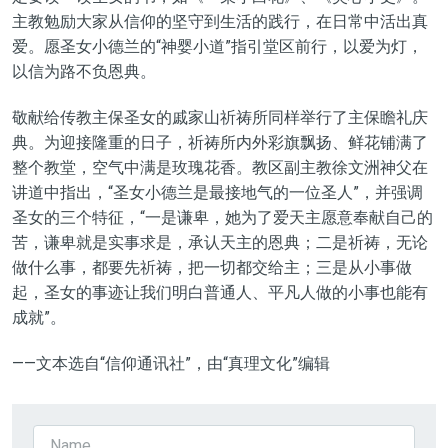
主教勉励大家从信仰的坚守到生活的践行，在日常中活出真
爱。愿圣女小德兰的“神婴小道”指引堂区前行，以爱为灯，
以信为路不负恩典。
敬献给传教主保圣女的戚家山祈祷所同样举行了主保瞻礼庆
典。为迎接隆重的日子，祈祷所内外彩旗飘扬、鲜花铺满了
整个教堂，空气中满是玫瑰花香。教区副主教徐文洲神父在
讲道中指出，“圣女小德兰是最接地气的一位圣人”，并强调
圣女的三个特征，“一是谦卑，她为了爱天主愿意奉献自己的
苦，谦卑就是实事求是，承认天主的恩典；二是祈祷，无论
做什么事，都要先祈祷，把一切都交给主；三是从小事做
起，圣女的事迹让我们明白普通人、平凡人做的小事也能有
成就”。
——文本选自“信仰通讯社”，由“真理文化”编辑