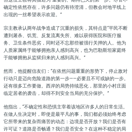
确定性依然存在，许多问题仍有待澄清，但教会对地平线上
出现的一丝希望表示欢迎。”
宗主教承认两年战争造成了沉重的损失，其特点是“平民不断
遭到屠杀、饥荒、反复流离失所、难以获得医院和医疗服
务、卫生条件恶劣，同时还不忘那些被强行关押的人。他为
人质家属终于能够拥抱亲人感到高兴，也为巴勒斯坦家庭终
于能够拥抱从监狱归来的人感到高兴。”
然而，他提醒信友们：“在依然问题重重的形势下，停止敌对
行动只是迈向危险道路的第一步——必要且不可或缺的一步。
还有很多工作要做。西岸的局势持续恶化，那里的小村庄面
临定居者的袭击，却得不到安全当局的充分保护。”
他指出，“不确定性和恐惧主宰着该地区许多人的日常生活。
在做人生决定时，即使是最平凡的事，我们都必须始终考虑
它所带来的复杂而痛苦的动态：边境是否开放？我们是否有
许可证？道路是否畅通？我们是否安全？在这种不稳定的局