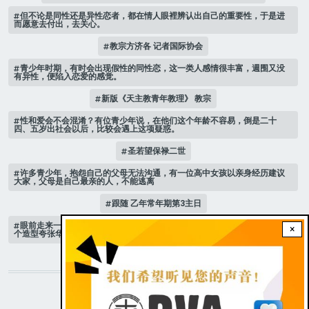
但不论是同性还是异性恋者，都在情人眼裡辨认出自己的重要性，于是进
而愿意去付出，去关心。
教宗方济各 记者国际协会
青少年时期，有时会出现假性的同性恋，这一类人感情很丰富，週围又没
有异性，便陷入恋爱的感觉。
新版《天主教青年教理》 教宗
性和爱会不会混淆？有位青少年说，在他们这个年龄不容易，倒是二十
四、五岁出社会以后，比较会遇上这项疑惑。
圣若望保禄二世
许多青少年，抱怨自己的父母无法沟通，有一位高中女孩以亲身经历建议
大家，父母是自己最亲的人，不能逃离
跟随 乙年常年期第3主日
眼前走来一位魔女，可爱的妖媚中带点邪恶，身上穿著宫廷的小丑服，整
×
个造型夸张华丽，非常特殊。
STAY CONNECTED WITH US!