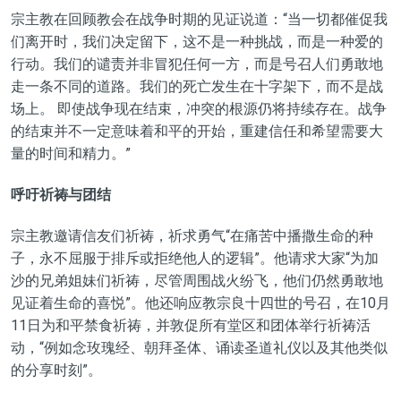
宗主教在回顾教会在战争时期的见证说道：“当一切都催促我
们离开时，我们决定留下，这不是一种挑战，而是一种爱的
行动。我们的谴责并非冒犯任何一方，而是号召人们勇敢地
走一条不同的道路。我们的死亡发生在十字架下，而不是战
场上。 即使战争现在结束，冲突的根源仍将持续存在。战争
的结束并不一定意味着和平的开始，重建信任和希望需要大
量的时间和精力。”
呼吁祈祷与团结
宗主教邀请信友们祈祷，祈求勇气“在痛苦中播撒生命的种
子，永不屈服于排斥或拒绝他人的逻辑”。他请求大家“为加
沙的兄弟姐妹们祈祷，尽管周围战火纷飞，他们仍然勇敢地
见证着生命的喜悦”。他还响应教宗良十四世的号召，在10月
11日为和平禁食祈祷，并敦促所有堂区和团体举行祈祷活
动，“例如念玫瑰经、朝拜圣体、诵读圣道礼仪以及其他类似
的分享时刻”。