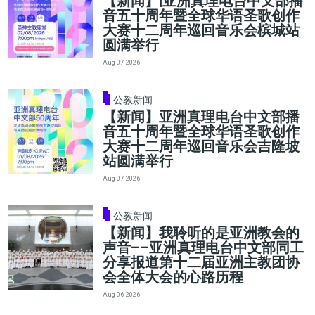
【新闻】|亚洲真理电台中文部播
音五十周年暨全球华语圣歌创作
大赛十二周年巡回音乐会槟城站
圆满举行
Aug 07, 2026
公教新闻
【新闻】亚洲真理电台中文部播
音五十周年暨全球华语圣歌创作
大赛十二周年巡回音乐会吉隆坡
站圆满举行
Aug 07, 2026
公教新闻
【新闻】我聆听的是亚洲教会的
声音——亚洲真理电台中文部同工
分享报道第十二届亚洲主教团协
会全体大会的心路历程
Aug 06, 2026