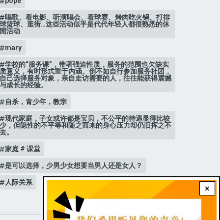
pope
唱歌、看电影、听演唱会、看球赛、烤肉吃火锅、打排
球篮球、逛街…这些活动似乎是代代年轻人都很熟悉的休
閒活动
mary
学校的“服务课”，带著强迫性质，服务的范围也欠缺实
质意义，有时形式重于内涵。倒不如自行参加服务社团，
自己选择服务对象，亲自走访需要的人，往往能获得震撼
与成长的经验。
自杀，青少年，教宗
现代家庭，子女或许都是宝贝，不公平的待遇显得比较
少，但隐性的不平等和随之而来的身心压力却仍旧挥之不
去。
家庭 # 课堂
是可以选择，少男少女想要当男人还是女人？
人际关系
×
STAY CONNECTED WITH US!