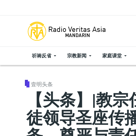
Skip to main content
祈祷反省
宗教新闻
家庭课堂
壹明头条
【头条】|教宗
徒领导圣座传
务、尊严与责