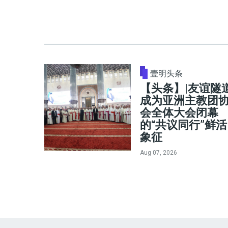
壹明头条
【头条】|友谊隧
成为亚洲主教团
会全体大会闭幕
的“共议同行”鲜活
象征
Aug 07, 2026