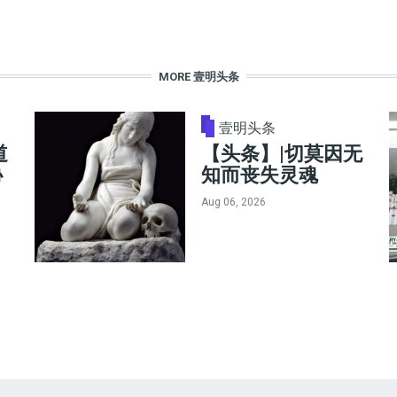
MORE 壹明头条
壹明头条
道
【头条】|切莫因无
协
知而丧失灵魂
Aug 06, 2026