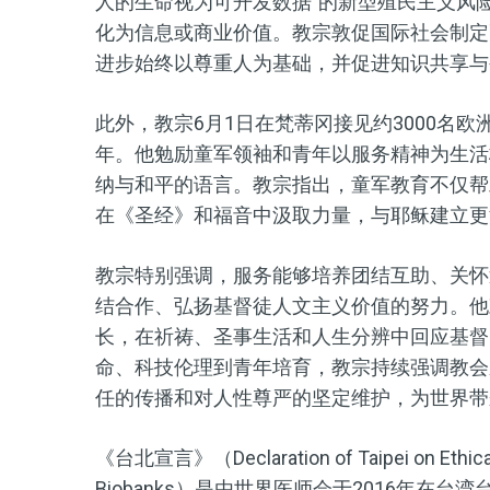
人的生命视为可开发数据”的新型殖民主义风
化为信息或商业价值。教宗敦促国际社会制定
进步始终以尊重人为基础，并促进知识共享与
此外，教宗6月1日在梵蒂冈接见约3000名
年。他勉励童军领袖和青年以服务精神为生活
纳与和平的语言。教宗指出，童军教育不仅帮
在《圣经》和福音中汲取力量，与耶稣建立更
教宗特别强调，服务能够培养团结互助、关怀
结合作、弘扬基督徒人文主义价值的努力。他
长，在祈祷、圣事生活和人生分辨中回应基督
命、科技伦理到青年培育，教宗持续强调教会
任的传播和对人性尊严的坚定维护，为世界带
《台北宣言》（Declaration of Taipei on Ethical 
Biobanks）是由世界医师会于2016年