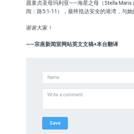
愿童贞圣母玛利亚——海星之母（Stella Ma
阅：路5:1-11），最终抵达安全的港湾，与
谢谢大家！
——
宗座新闻室网站英文文稿+
本台翻译