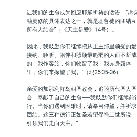
让我们的生命成为回应耶稣祈祷的话语：“愿众人
融灵修的具体表达之一，就是基督徒的团结互
所有人结合”（《天主是爱》14号）。
因此，我鼓励你们继续把从上主那里领受的爱传
接纳、聆听、陪伴和照顾最脆弱的人而不断成
的；我作客旅，你们收留了我；我赤身露体，
里，你们来探望了我。”（玛25:35-36）
亲爱的加那利群岛朝圣教会，追随历代圣人圣
合，奉献了自己的生命——我鼓励你们继续前
行。当你们遇到困难时，请举目仰望，并祈求
团结。这三种德行正如圣若望保禄二世所说：
引领我们走向天主。”