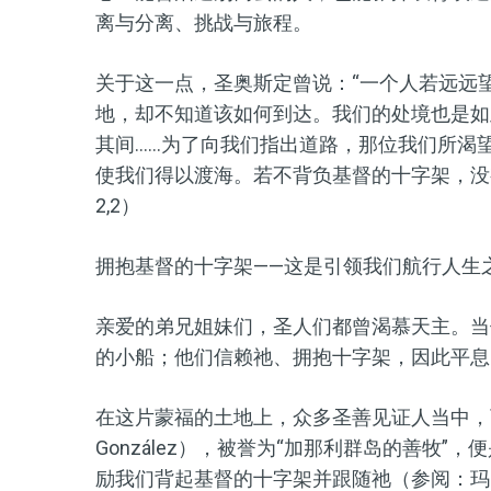
离与分离、挑战与旅程。
关于这一点，圣奥斯定曾说：“一个人若远远
地，却不知道该如何到达。我们的处境也是如
其间……为了向我们指出道路，那位我们所渴
使我们得以渡海。若不背负基督的十字架，没
2,2）
拥抱基督的十字架——这是引领我们航行人生
亲爱的弟兄姐妹们，圣人们都曾渴慕天主。当
的小船；他们信赖祂、拥抱十字架，因此平息了
在这片蒙福的土地上，众多圣善见证人当中，可敬者冈
González），被誉为“加那利群岛的善牧
励我们背起基督的十字架并跟随祂（参阅：玛1