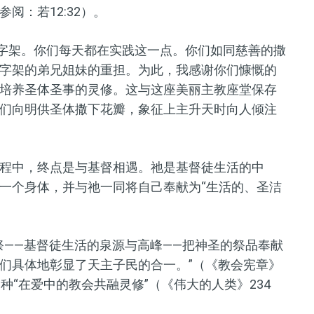
阅：若12:32）。
十字架。你们每天都在实践这一点。你们如同慈善的撒
字架的弟兄姐妹的重担。为此，我感谢你们慷慨的
培养圣体圣事的灵修。这与这座美丽主教座堂保存
们向明供圣体撒下花瓣，象征上主升天时向人倾注
程中，终点是与基督相遇。祂是基督徒生活的中
一个身体，并与祂一同将自己奉献为“生活的、圣洁
祭——基督徒生活的泉源与高峰——把神圣的祭品奉献
们具体地彰显了天主子民的合一。”（《教会宪章》
种“在爱中的教会共融灵修”（《伟大的人类》234