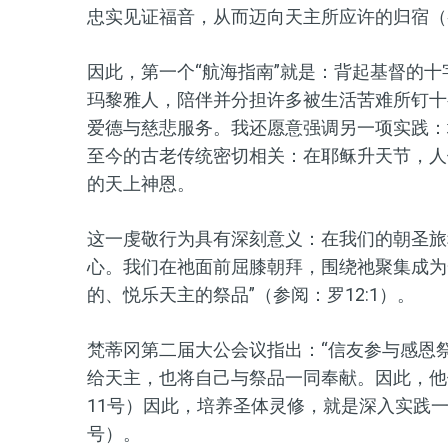
忠实见证福音，从而迈向天主所应许的归宿（参
因此，第一个“航海指南”就是：背起基督的
玛黎雅人，陪伴并分担许多被生活苦难所钉十
爱德与慈悲服务。我还愿意强调另一项实践：
至今的古老传统密切相关：在耶稣升天节，人
的天上神恩。
这一虔敬行为具有深刻意义：在我们的朝圣旅
心。我们在祂面前屈膝朝拜，围绕祂聚集成为
的、悦乐天主的祭品”（参阅：罗12:1）。
梵蒂冈第二届大公会议指出：“信友参与感恩
给天主，也将自己与祭品一同奉献。因此，他
11号）因此，培养圣体灵修，就是深入实践一
号）。