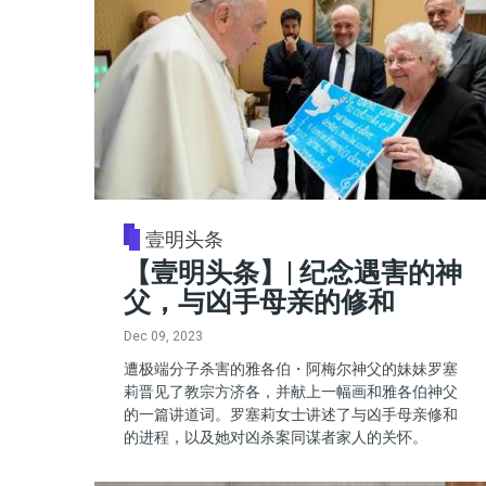
壹明头条
【壹明头条】| 纪念遇害的神
父，与凶手母亲的修和
Dec 09, 2023
遭极端分子杀害的雅各伯・阿梅尔神父的妹妹罗塞
莉晋见了教宗方济各，并献上一幅画和雅各伯神父
的一篇讲道词。罗塞莉女士讲述了与凶手母亲修和
的进程，以及她对凶杀案同谋者家人的关怀。