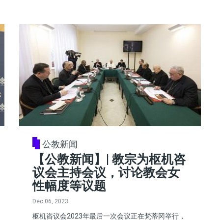
公教新闻
【公教新闻】| 教宗为枢机咨
议会主持会议，讨论教会女
性幅度等议题
Dec 06, 2023
枢机咨议会2023年最后一次会议正在梵蒂冈举行，