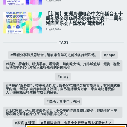
Aug 07, 2026
【新闻】亚洲真理电台中文部播音五十
周年暨全球华语圣歌创作大赛十二周年
巡回音乐会吉隆坡站圆满举行
Aug 07, 2026
TAGS
课程分享和反思结合，请在准备学习之前准备好纸和笔。
pope
唱歌、看电影、听演唱会、看球赛、烤肉吃火锅、打排球篮球、逛街…这些
活动似乎是代代年轻人都很熟悉的休閒活动
mary
学校的“服务课”，带著强迫性质，服务的范围也欠缺实质意义，有时形式重
于内涵。倒不如自行参加服务社团，自己选择服务对象，亲自走访需要的
人，往往能获得震撼与成长的经验。
自杀，青少年，教宗
现代家庭，子女或许都是宝贝，不公平的待遇显得比较少，但隐性的不平
等和随之而来的身心压力却仍旧挥之不去。
家庭 # 课堂
是可以选择，少男少女想要当男人还是女人？