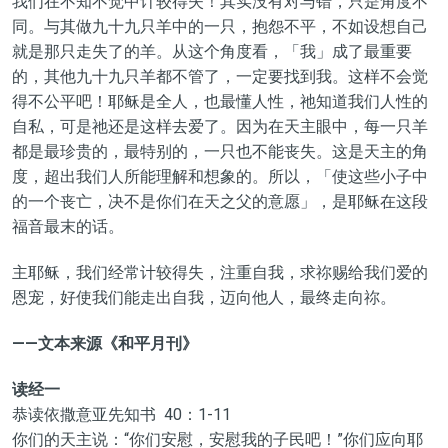
我们在不知不觉中计较得失！其实没有对与错，只是角度不
同。与其做九十九只羊中的一只，抱怨不平，不如设想自己
就是那只走失了的羊。从这个角度看，「我」成了最重要
的，其他九十九只羊都不管了，一定要找到我。这样不会觉
得不公平吧！耶稣是全人，也最懂人性，祂知道我们人性的
自私，可是祂还是这样去爱了。因为在天主眼中，每一只羊
都是最珍贵的，最特别的，一只也不能丧失。这是天主的角
度，超出我们人所能理解和想象的。所以，「使这些小子中
的一个丧亡，决不是你们在天之父的意愿」，是耶稣在这段
福音最末的话。
主耶稣，我们经常计较得失，注重自我，求祢赐给我们爱的
恩宠，好使我们能走出自我，迈向他人，最终走向祢。
——文本来源《和平月刊》
读经一
恭读依撒意亚先知书 40：1-11
你们的天主说：“你们安慰，安慰我的子民吧！”你们应向耶