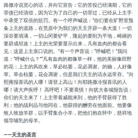
路撒冷说宽心的话，并向它宣告：它的苦役已经满期，它的
罪债已经清偿，因为它为了自己的一切罪过，已经从上主手
中承受了双倍的惩罚。有一个呼声喊说：“你们要在旷野里预
备上主的道路，在荒原中为我们的天主开辟一条大道！一切
深谷要填满，一切山冈要铲平，隆起的要削为平地，崎岖的
要辟成坦途！上主的光荣要显示出来，凡有血肉的都会看
见：这是上主亲口说的。”有一个声音说：“呼喊吧！”我问
道：“呼喊什么？”“凡有血肉的都像草一样，他的美丽像田野
的花；上主的风吹来，草必枯萎，花必凋谢。的确，人好像
草。草会枯萎，花会凋谢，但是我们天主的话永远常存。”向
熙雍报喜讯的人哪！请登上高山！向耶路撒冷报喜讯的人
哪！请大声疾呼！ 高呼吧！不要畏惧！向犹大各城报告说：
你们的天主来了！上主带着威能来到，他的手臂获得了胜
利；他的战利品与他同在，他获得的酬劳在他面前。他要像
牧人牧放羊群，以手臂集合小羊，把他们抱在怀中，慈祥地
领导哺乳的母羊。
——天主的圣言