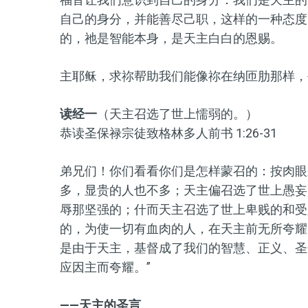
自己的身分，并能善尽己职，这样的一种态度
的，祂是智能本身，是天主白白的恩赐。
主耶稣，求祢帮助我们能像祢在纳匝肋那样，
读经一
（天主召选了世上懦弱的。）
恭读圣保禄宗徒致格林多人前书 1:26-31
弟兄们！你们看看你们是怎样蒙召的：按肉眼
多，显贵的人也不多；天主偏召选了世上愚妄
辱那坚强的；什而天主召选了世上卑贱的和受
的，为使一切有血肉的人，在天主前无所夸耀
是由于天主，基督成了我们的智慧、正义、圣
应因主而夸耀。”
——天主的圣言