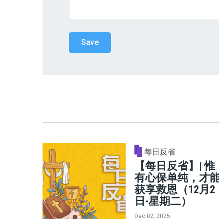
每日反省
【每日反省】| 惟
有心保单纯，才
获享救恩（12月2
日-星期二）
Dec 02, 2025