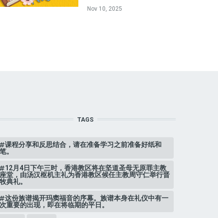
Nov 10, 2025
TAGS
课程分享和反思结合，请在准备学习之前准备好纸和
笔。
12月4日下午三时，香港教区将在坚道圣母无原罪主教
座堂，由汤汉枢机主礼为香港教区候任主教周守仁举行晋
牧典礼。
这份族谱揭开玛窦福音的序幕。族谱本身在礼仪中有一
次重要的出现，即在将临期的平日。