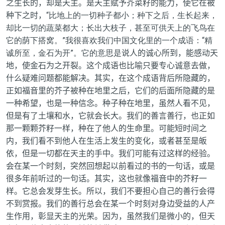
之生长的，却是天主。是天主赋予芥菜籽的能力，使它在被
种下之时，
“比地上的一切种子都小；种下之后，生长起来，
却比一切的蔬菜都大；长出大枝子，甚至可供天上的飞鸟在
它的荫下搭窝。”我很喜欢我们中国文化里的一个成语：“精
诚所至，金石为开”。它的意思是
说
人的诚心所到，能感动天
地，使金石为之开裂
。这个成语也比喻只要专心诚意去做，
什么疑难问题都能解决。其实，在这个成语背后所隐藏的，
正如福音里的芥子被种在地里之后，它们的后面所隐藏的是
一种希望，也是一种信念。
种子种在地里，虽然人看不见，
但是有了土壤和水，它就会长大。我们的善言善行，也正如
那一颗颗芥籽一样，种在了他人的生命里。可能短时间之
内，我们看不到他人在生活上发生的变化，或者甚至是皈
依，但是一切都在天主的手中。我们可能有过这样的经验。
会在某一个时刻，突然回想起以前看过的书的一句话，或是
很多年前听过的一句话。其实，这也就像福音中的芥籽一
样。它总会发芽生长。所以，我们不要担心自己的善行会得
不到赏报。我们的善行总会在某一个时刻对身边受益的人产
生作用，彰显天主的光荣。因为，虽然我们是微小的，但天