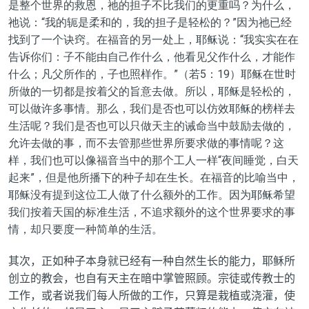
是整个世界的救恩，祂的担子不比我们的更重吗？为什么，
祂说：“我的轭是柔和的，我的担子是轻松的？”因为祂已经
找到了一个诀窍。在福音的另一处上，耶稣说：“我实实在在
告诉你们：子不能由自己作什么，他看见父作什么，才能作
什么；凡父所作的，子也照样作。”（若5：19）耶稣在世时
所做的一切都是按着父的旨意去做。所以，耶稣是轻松的，
可以做许多事情。那么，我们是否也可以仿效耶稣的榜样去
生活呢？我们是否也可以只做天主的诫命当中鼓励去做的，
允许去做的事，而不去管那些世界所要求做的事情呢？这
样，我们也可以像福音当中的那个工人一样“夜间睡觉，白天
起来”，但是他所播下的种子却在生长。在福音的比喻当中，
耶稣没有提到这位工人做了什么额外的工作。因为耶稣希望
我们按着天国的标准生活，不追求额外的这个世界要求的事
情，却只要度一种简单的生活。
其次，正如种子本身就已经有一种自然生长的能力，耶稣所
创立的教会，也自有天主在暗中掌管照顾。宗徒或传教士的
工作，或者说我们每人所做的工作，只算是栽植或浇灌，使