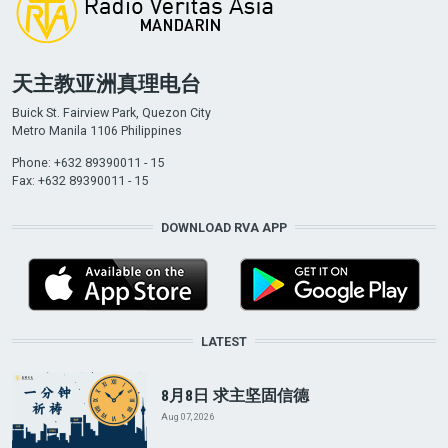
天主教亚洲真理电台
Buick St. Fairview Park, Quezon City
Metro Manila 1106 Philippines
Phone: +632 89390011 - 15
Fax: +632 89390011 - 15
DOWNLOAD RVA APP
LATEST
8月8日 求主坚固信德
Aug 07, 2026