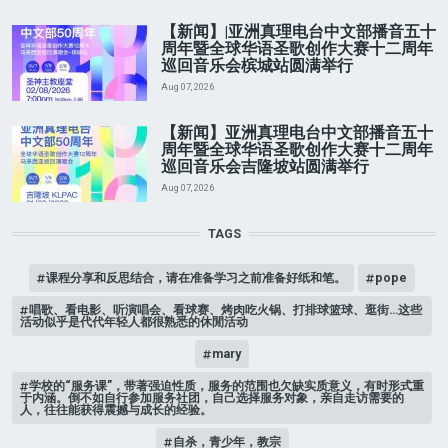
【新闻】|亚洲真理电台中文部播音五十
周年暨全球华语圣歌创作大赛十二周年
巡回音乐会槟城站圆满举行
Aug 07, 2026
【新闻】亚洲真理电台中文部播音五十
周年暨全球华语圣歌创作大赛十二周年
巡回音乐会吉隆坡站圆满举行
Aug 07, 2026
TAGS
课程分享和反思结合，请在准备学习之前准备好纸和笔。
pope
唱歌、看电影、听演唱会、看球赛、烤肉吃火锅、打排球篮球、逛街…这些
活动似乎是代代年轻人都很熟悉的休閒活动
mary
学校的“服务课”，带著强迫性质，服务的范围也欠缺实质意义，有时形式重
于内涵。倒不如自行参加服务社团，自己选择服务对象，亲自走访需要的
人，往往能获得震撼与成长的经验。
自杀，青少年，教宗