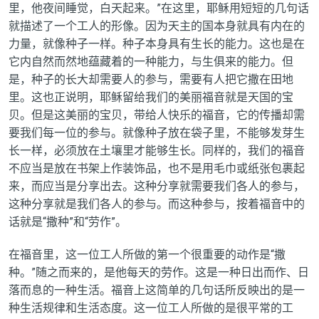
里，他夜间睡觉，白天起来。”在这里，耶稣用短短的几句话
就描述了一个工人的形像。因为天主的国本身就具有内在的
力量，就像种子一样。种子本身具有生长的能力。这也是在
它内自然而然地蕴藏着的一种能力，与生俱来的能力。但
是，种子的长大却需要人的参与，需要有人把它撒在田地
里。这也正说明，耶稣留给我们的美丽福音就是天国的宝
贝。但是这美丽的宝贝，带给人快乐的福音，它的传播却需
要我们每一位的参与。就像种子放在袋子里，不能够发芽生
长一样，必须放在土壤里才能够生长。同样的，我们的福音
不应当是放在书架上作装饰品，也不是用毛巾或纸张包裹起
来，而应当是分享出去。这种分享就需要我们各人的参与，
这种分享就是我们各人的参与。而这种参与，按着福音中的
话就是“撒种”和“劳作”。
在福音里，这一位工人所做的第一个很重要的动作是“撒
种。”随之而来的，是他每天的劳作。这是一种日出而作、日
落而息的一种生活。福音上这简单的几句话所反映出的是一
种生活规律和生活态度。这一位工人所做的是很平常的工