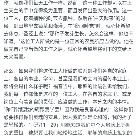
作，就像我们每天工作一样。然而，这一种工作却可以在上
主天主的手中变得极为重要，而且发挥出重大的作用。这一
位工人，按着播种的时节去撒种；然后在“白天起来”的时
候，到田地里去锄草和浇灌；在“夜间睡觉”时，就心怀希望
去休息。圣经上说：“那种子发芽生长，怎么会这样，他也不
知道。”这位工人所做的是一位正常的农民所应当做的。他在
做完自己应当做的工作之后，就心怀希望地将剩下的交给上
天来看顾。
那么，如果我们将这位工人所做的联系到我们各自的家庭
上，各自的事业、学习，甚至是我们教会内的福传事业上，
那将会是什么样子呢？福音当中，耶稣的比喻告诉给我们，
我们每一位都像是这样的一位工人。在各自的家庭里、或是
岗位上有着各自的责任、应当做的工作，本分之内的事情。
“你们背起我的轭跟我学罢！因为我是良善心谦的：这样你们
必要找得你们灵魂的安息，因为我的轭是柔和的，我的担子
是轻松的。”（玛
11：29）耶稣知道我们每个人肩膀上所担
负的重担，祂想要让我们轻松地生活。耶稣的肩膀上担负的