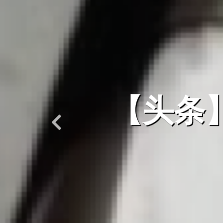
【新闻
音——
享报道