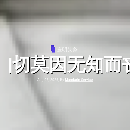
公教新闻
】我聆听的是亚洲
亚洲真理电台中文
第十二届亚洲主教
体大会的心路历
Aug 06, 2026, By
Mandarin Service