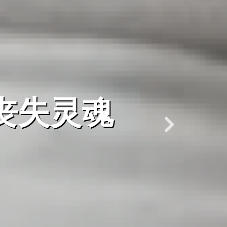
教会的声
部同工分
团协会全
程