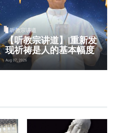
听教宗讲道
【听教宗讲道】|重新发
现祈祷是人的基本幅度
Aug 07, 2026