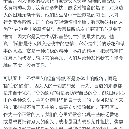
平庸。因为懒散的心灵很可能会使人变成“昏睡的基督徒”，
没有精神动力，没有使命热忱，缺乏对福音的热情，对身边
人的困难无动于衷。他们因生活中一些懒散的习惯、恶习，
行为变得懒惰，进而心灵变得懒惰和平庸，教宗称这样的人
为“坐在沙发上的基督徒”。教宗提醒信友们要谨守心灵免于
懒惰，因为它是灵性生活和基督徒生活的最大仇敌。他
说：“懒散是令人跌入悲伤中的怠惰，它夺走生活的乐趣和做
事的意愿。它是一种消极的精神、不好的精神，把灵魂牢钉
在麻木的状况，窃取它的喜乐。人们从那种悲伤状态而慢慢
地向下滑，没有喜乐。”
可以看出，圣经里的“醒寤”指的不是身体上的醒寤，而是
指“心的醒寤”。因为人的一切的思念、行为、言语的来源都
是来自于“心”。“心的醒寤”就是要防守自己的心，能注意到心
中的各种念头，学习分辨哪些是属于天主的，要可以留下来
的；哪些是不属于天主的，需要立刻清除掉的。不可否认，
作为一个正常的人，我们的心里经常会出现一些缺乏爱德，
或是想要批评别人的念头，或者是因为想起某件担忧、焦虑
的事而引起了一些负面的思想。当我们有这样的想法、念头