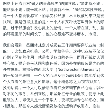
网络上还流行对“懒人的最高境界”的描述说：“能走就不跑，
能站就不走，能坐就不站，能躺就不坐。”虽然就本性来说，
每一个人都喜欢感官上的享受和舒服，不喜欢被约束或是被
限制。但是值得注意的是：一个人在某种状态里身体上的懒
散、过于舒服会引发心灵上的怠惰。一个人若在脏、乱、差
的环境里呆的时间长了，他的心很难不变得麻木、冷漠。
我们会看到一些团体规定其成员在工作期间要穿职业装（制
服），比如政府机关、公司、学校等等。这种
职业装
不仅仅
起到了
区别
的作用，就是表明各自的身份，而且还帮助人调
整心境，提升身份认同和责任感。因为外在的服装是内心的
外在体现。根据
美
国
西北大
学
（Northwestern University）
的
一项
研究
表
明，一
个
人的心理及行
为
表
现会明显地受到这
个人
衣
着
的象
征意义所影响。这个概念称之为“
穿衣
认
知
”
。
换句话说
，
一个人
可以借助衣
着
打扮
来调节自己心理
，以
应
对
不同的
事务。举例来说，那些
象
征专业的服装，
使
穿上此
服装的人，即便只是一个平常人，变得
更
加专
心
和细
心
。
而
相反地，那些令人
感
觉慵懒及放松的运动裤或
睡衣
、
拖鞋