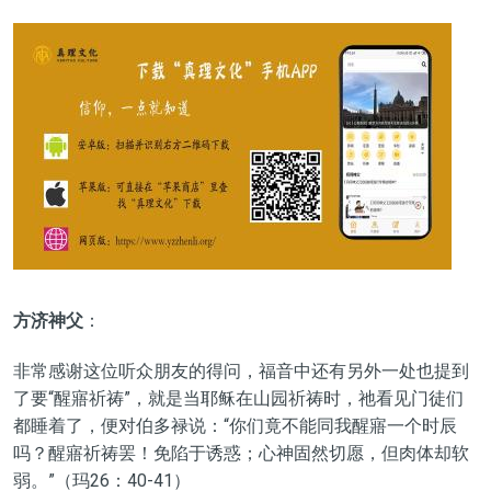
方济神父
：
非常感谢这位听众朋友的得问，福音中还有另外一处也提到
了要“醒寤祈祷”，就是当耶稣在山园祈祷时，祂看见门徒们
都睡着了，便对伯多禄说：“你们竟不能同我醒寤一个时辰
吗？醒寤祈祷罢！免陷于诱惑；心神固然切愿，但肉体却软
弱。”（玛26：40-41）