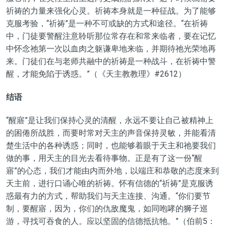
祈祷的力量来强化心灵。祈祷本身就是一种征战。为了能够
克服考验，“祈祷”是一种不可或缺的方式和途径。“在祈祷
中，门徒要警醒注意聆听那位常存在和常来临者，要在记忆
中怀念祂第一次以血肉之躯谦卑地来临，并期待祂光荣地再
来。门徒们在与老师共融中的祈祷是一种战斗，在祈祷中警
醒，才能免陷于诱惑。”（《天主教教理》#2612）
结语
“醒寤”是让我们保持心灵的清醒，永远不要让自己被精神上
的困倦所战胜，而要时常对天主的声音保持灵敏，并能看清
楚生活中的各种诱惑；同时，也能够着眼于天主和祂要我们
做的事，用天主的目光去看待事物。正是有了这一份“醒
寤”的心态，我们才能由内而外地，以端庄和恭敬的态度来到
天主前，进行口诵心唯的祈祷。怀有信德的“祈祷”是克服诱
惑最有力的方式，帮助我们与天主连接、沟通。“你们要节
制，要醒寤，因为，你们的仇敌魔鬼，如同咆哮的狮子巡
游，寻找可吞食的人。应以坚固的信德抵抗牠。”（伯前5：