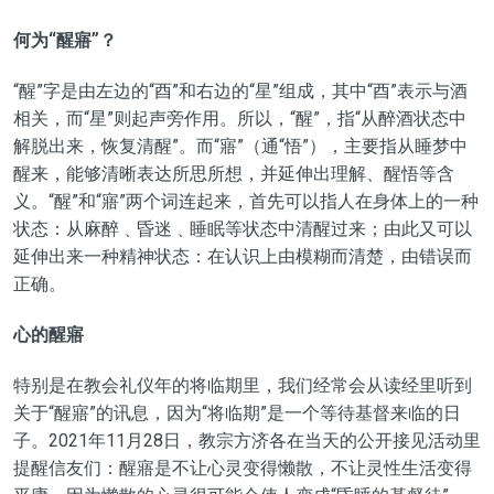
何为“醒寤”？
“醒”字是由左边的“酉”和右边的“星”组成，其中“酉”表示与酒
相关，而“星”则起声旁作用。所以，“醒”
，指
“
从醉酒状态中
解脱出来，恢复清醒
”。
而“寤”（通“悟”），
主要指从睡梦中
醒来，能够清晰表达所思所想，并延伸出理解、醒悟等含
义
。“
醒”和“寤
”
两个词连起来，首先可以指人在身体上的一种
状态：
从麻醉﹑昏迷﹑睡眠等状态中清醒过来
；由此又可以
延伸出来一种精神状态：
在认识上由模糊而清楚，由错误而
正确。
心的醒寤
特别是在教会礼仪年的将临期里，我们经常会从读经里听到
关于“醒寤”的讯息，因为“将临期”是一个等待基督来临的日
子。2021年11月28日，教宗方济各在当天的公开接见活动里
提醒信友们：醒寤是不让心灵变得懒散，不让灵性生活变得