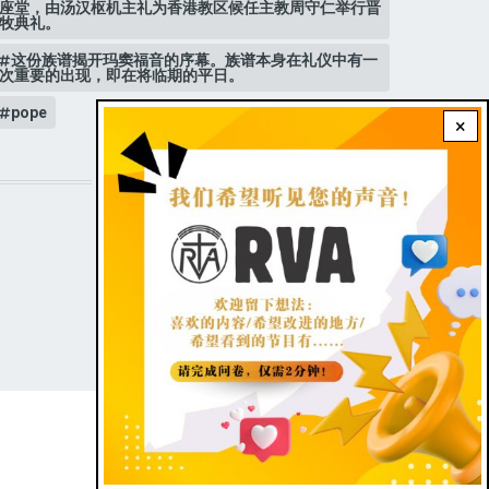
座堂，由汤汉枢机主礼为香港教区候任主教周守仁举行晋
牧典礼。
这份族谱揭开玛窦福音的序幕。族谱本身在礼仪中有一
次重要的出现，即在将临期的平日。
pope
×
STAY CONNECTED WITH US!
FOOTER
Contact Us
|
Dark theme