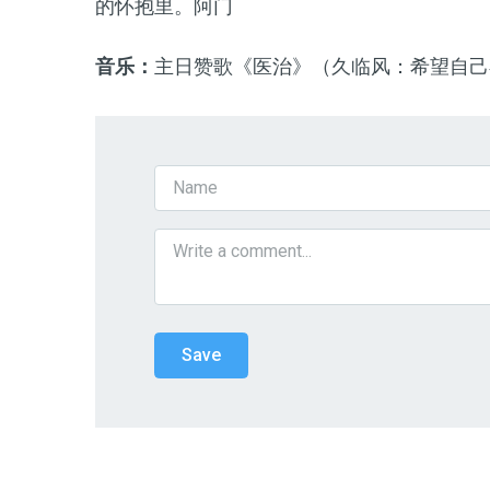
的
怀抱里
。
阿门
音乐：
主日赞歌
《
医治
》（
久临风
：
希望自己