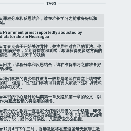
TAGS
课程分享和反思结合，请在准备学习之前准备好纸和
笔。
Prominent priest reportedly abducted by
dictatorship in Nicaragua
青春期孩子开始关注异性，关注异性对自己的看法。他
们充满好奇，又期待探索和尝试，希望获得更多这方面的
信息，成为朋友中的领袖
附注：课程分享和反思结合，请在准备学习之前准备好
纸和笔。
我们学校的青少年性教育一般都是老师在课堂上填鸭式
的讲，但是，“性”这门学科可能需要大家放下这种填鸭式
的学习方式。
​本书的中心是讨论玛窦第一章及路加第一章的经文，以
作为迎接基督的将临期的准备。
孩子的性教育一直是家长们难以启齿的一个话题，即使
是很多家长意识到性教育的重要性，却依旧不知道该如何
给孩子说，或什么时候说，尺度应该怎么把握。
12月4日下午三时，香港教区将在坚道圣母无原罪主教