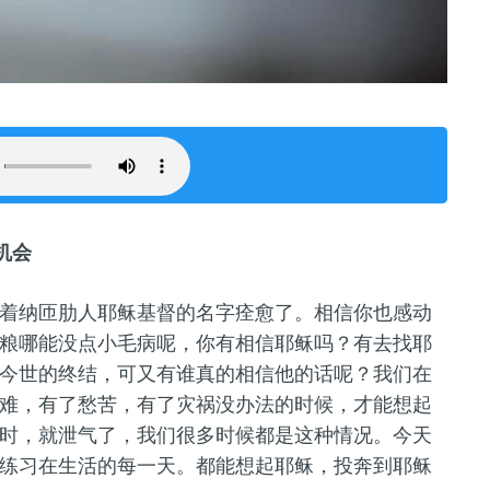
机会
着纳匝肋人耶稣基督的名字痊愈了。相信你也感动
粮哪能没点小毛病呢，你有相信耶稣吗？有去找耶
今世的终结，可又有谁真的相信他的话呢？我们在
难，有了愁苦，有了灾祸没办法
的时候，
才能想起
时，
就泄气了，
我们很多时候都是这种情况
。今天
练习在生活的每一天
。
都能想
起耶稣
，
投奔
到
耶稣