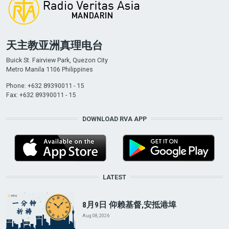
天主教亚洲真理电台
Buick St. Fairview Park, Quezon City
Metro Manila 1106 Philippines
Phone: +632 89390011 - 15
Fax: +632 89390011 - 15
DOWNLOAD RVA APP
LATEST
8月9日 仰赖基督,安抵港埠
Aug 08, 2026