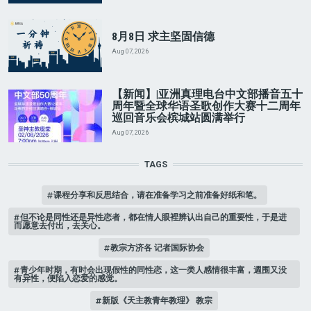
8月8日 求主坚固信德
Aug 07, 2026
【新闻】|亚洲真理电台中文部播音五十
周年暨全球华语圣歌创作大赛十二周年
巡回音乐会槟城站圆满举行
Aug 07, 2026
TAGS
课程分享和反思结合，请在准备学习之前准备好纸和笔。
但不论是同性还是异性恋者，都在情人眼裡辨认出自己的重要性，于是进
而愿意去付出，去关心。
教宗方济各 记者国际协会
青少年时期，有时会出现假性的同性恋，这一类人感情很丰富，週围又没
有异性，便陷入恋爱的感觉。
新版《天主教青年教理》 教宗