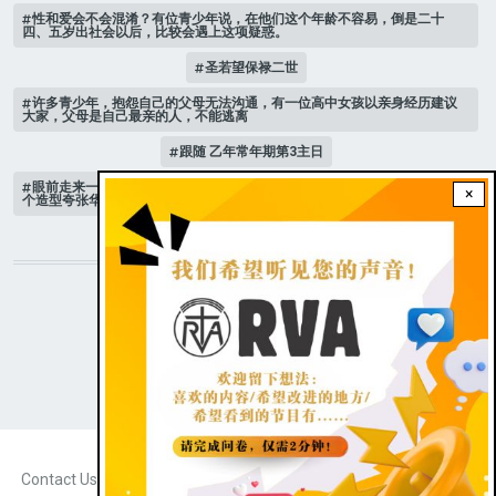
性和爱会不会混淆？有位青少年说，在他们这个年龄不容易，倒是二十
四、五岁出社会以后，比较会遇上这项疑惑。
圣若望保禄二世
许多青少年，抱怨自己的父母无法沟通，有一位高中女孩以亲身经历建议
大家，父母是自己最亲的人，不能逃离
跟随 乙年常年期第3主日
眼前走来一位魔女，可爱的妖媚中带点邪恶，身上穿著宫廷的小丑服，整
×
个造型夸张华丽，非常特殊。
STAY CONNECTED WITH US!
|
Dark theme
FOOTER
Contact Us