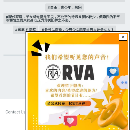
自杀，青少年，教宗
现代家庭，子女或许都是宝贝，不公平的待遇显得比较少，但隐性的不平
等和随之而来的身心压力却仍旧挥之不去。
家庭 # 课堂
是可以选择，少男少女想要当男人还是女人？
×
人际关系
STAY CONNECTED WITH US!
|
Dark theme
FOOTER
Contact Us
Radio Veritas Asia © 2023