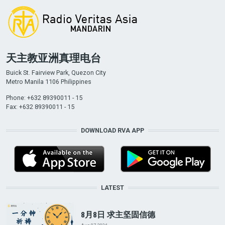
天主教亚洲真理电台
Buick St. Fairview Park, Quezon City
Metro Manila 1106 Philippines
Phone: +632 89390011 - 15
Fax: +632 89390011 - 15
DOWNLOAD RVA APP
LATEST
8月8日 求主坚固信德