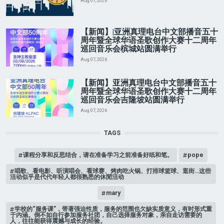
Aug 07, 2026
【新闻】|亚洲真理电台中文部播音五十
周年暨全球华语圣歌创作大赛十二周年
巡回音乐会槟城站圆满举行
Aug 07, 2026
【新闻】亚洲真理电台中文部播音五十
周年暨全球华语圣歌创作大赛十二周年
巡回音乐会吉隆坡站圆满举行
Aug 07, 2026
TAGS
课程分享和反思结合，请在准备学习之前准备好纸和笔。
pope
唱歌、看电影、听演唱会、看球赛、烤肉吃火锅、打排球篮球、逛街…这些
活动似乎是代代年轻人都很熟悉的休閒活动
mary
学校的“服务课”，带著强迫性质，服务的范围也欠缺实质意义，有时形式重
于内涵。倒不如自行参加服务社团，自己选择服务对象，亲自走访需要的
人，往往能获得震撼与成长的经验。