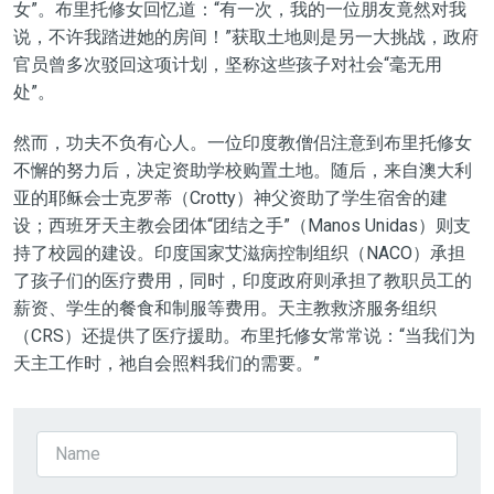
女”。布里托修女回忆道：“有一次，我的一位朋友竟然对我
说，不许我踏进她的房间！”获取土地则是另一大挑战，政府
官员曾多次驳回这项计划，坚称这些孩子对社会“毫无用
处”。
然而，功夫不负有心人。一位印度教僧侣注意到布里托修女
不懈的努力后，决定资助学校购置土地。随后，来自澳大利
亚的耶稣会士克罗蒂（Crotty）神父资助了学生宿舍的建
设；西班牙天主教会团体“团结之手”（Manos Unidas）则支
持了校园的建设。印度国家艾滋病控制组织（NACO）承担
了孩子们的医疗费用，同时，印度政府则承担了教职员工的
薪资、学生的餐食和制服等费用。天主教救济服务组织
（CRS）还提供了医疗援助。布里托修女常常说：“当我们为
天主工作时，祂自会照料我们的需要。”