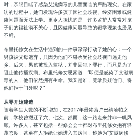
时，亲眼目睹了感染艾滋病毒的儿童面临的严酷现实。在家
访的过程中，她们发现许多孩子因社会歧视、经济困难或健
康问题而无法上学。更令人担忧的是，许多监护人常常对孩
子们的福祉漠不关心，且因健康问题导致的辍学现象也屡见
不鲜。
布里托修女在生活中遇到的一件事深深打动了她的心：一个
男孩被父母遗弃，只因为他们不堪承受社会歧视而远走他
乡。后来，男孩被投入监狱，并非因犯下罪行，而只是为了
阻止他传播疾病。布里托修女思索道：“即便是感染了艾滋病
毒的人，他们依然拥有生命。我又是谁，竟敢质疑他们、将
他们拒于门外呢？”
从零开始建造
随着学生人数的不断增加，在2017年最终落户巴纳哈帕之
前，学校曾搬迁了六、七次。然而，这一路走来并非一帆风
顺。许多人，甚至包括一些修会会士都对布里托修女抱有轻
蔑态度，甚至有人拒绝让她进入其房间，称她为“艾滋病修