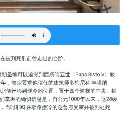
稣在被判死刑前曾走过的台阶。
地可以追溯到西斯笃五世（Papa Sisto V）教
一年，教宗要求他信任的建筑师多梅尼科·丰塔纳
拉特朗宫的北侧迁移到现今的位置，置于四个阶梯的中央。据
掌握的确切信息是，自公元1000年以来，这28级
，当时耶稣在耶路撒冷的总督府受审并被判处死