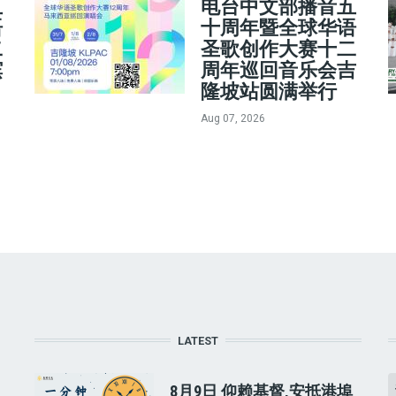
五
电台中文部播音五
语
十周年暨全球华语
二
圣歌创作大赛十二
槟
周年巡回音乐会吉
隆坡站圆满举行
Aug 07, 2026
LATEST
8月9日 仰赖基督,安抵港埠