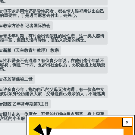
笔。
但不论是同性还是异性恋者，都在情人眼裡辨认出自己
的重要性，于是进而愿意去付出，去关心。
教宗方济各 记者国际协会
青少年时期，有时会出现假性的同性恋，这一类人感情
很丰富，週围又没有异性，便陷入恋爱的感觉。
新版《天主教青年教理》 教宗
性和爱会不会混淆？有位青少年说，在他们这个年龄不
容易，倒是二十四、五岁出社会以后，比较会遇上这项疑
惑。
圣若望保禄二世
许多青少年，抱怨自己的父母无法沟通，有一位高中女
孩以亲身经历建议大家，父母是自己最亲的人，不能逃离
跟随 乙年常年期第3主日
眼前走来一位魔女，可爱的妖媚中带点邪恶，身上穿著
宫廷的小丑服，整个造型夸张华丽，非常特殊。
×