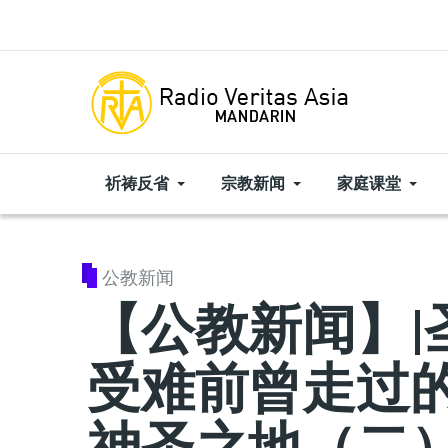
Skip to main content
祈祷反省
宗教新闻
家庭课堂
公教新闻
【公教新闻】|
受难前曾走过
神圣之地（二