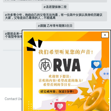
圣若望保禄二世
许多青少年，抱怨自己的父母无法沟通，有一位高中女孩以亲身经历建议
大家，父母是自己最亲的人，不能逃离
跟随 乙年常年期第3主日
眼前走来一位魔女，可爱的妖媚中带点邪恶，身上穿著宫廷的小丑服，整
×
个造型夸张华丽，非常特殊。
STAY CONNECTED WITH US!
|
Dark theme
FOOTER
Contact Us
Radio Veritas Asia © 2023