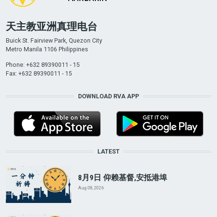
天主教亚洲真理电台
Buick St. Fairview Park, Quezon City
Metro Manila 1106 Philippines
Phone: +632 89390011 - 15
Fax: +632 89390011 - 15
DOWNLOAD RVA APP
LATEST
8月9日 仰赖基督,安抵港埠
Aug 08, 2026