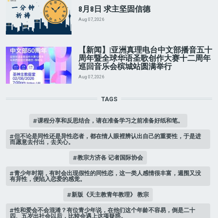
8月8日 求主坚固信德
Aug 07, 2026
【新闻】|亚洲真理电台中文部播音五十
周年暨全球华语圣歌创作大赛十二周年
巡回音乐会槟城站圆满举行
Aug 07, 2026
TAGS
课程分享和反思结合，请在准备学习之前准备好纸和笔。
但不论是同性还是异性恋者，都在情人眼裡辨认出自己的重要性，于是进
而愿意去付出，去关心。
教宗方济各 记者国际协会
青少年时期，有时会出现假性的同性恋，这一类人感情很丰富，週围又没
有异性，便陷入恋爱的感觉。
新版《天主教青年教理》 教宗
性和爱会不会混淆？有位青少年说，在他们这个年龄不容易，倒是二十
四、五岁出社会以后，比较会遇上这项疑惑。