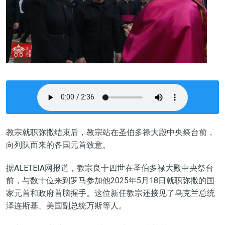
教宗就职弥撒结束后，教宗站在圣伯多禄大殿中央祭台前，
向列队而来的各国元首致意。
据ALETEIA网报道，教宗良十四世在圣伯多禄大殿中央祭台
前，与数十位来到罗马参加他2025年5月18日就职弥撒的国
家元首和政府首脑握手。这位新任教宗还接见了乌克兰总统
泽连斯基、美国副总统万斯等人。