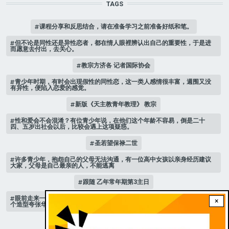
TAGS
课程分享和反思结合，请在准备学习之前准备好纸和笔。
但不论是同性还是异性恋者，都在情人眼裡辨认出自己的重要性，于是进
而愿意去付出，去关心。
教宗方济各 记者国际协会
青少年时期，有时会出现假性的同性恋，这一类人感情很丰富，週围又没
有异性，便陷入恋爱的感觉。
新版《天主教青年教理》 教宗
性和爱会不会混淆？有位青少年说，在他们这个年龄不容易，倒是二十
四、五岁出社会以后，比较会遇上这项疑惑。
圣若望保禄二世
许多青少年，抱怨自己的父母无法沟通，有一位高中女孩以亲身经历建议
大家，父母是自己最亲的人，不能逃离
跟随 乙年常年期第3主日
眼前走来一位魔女，可爱的妖媚中带点邪恶，身上穿著宫廷的小丑服，整
×
个造型夸张华丽，非常特殊。