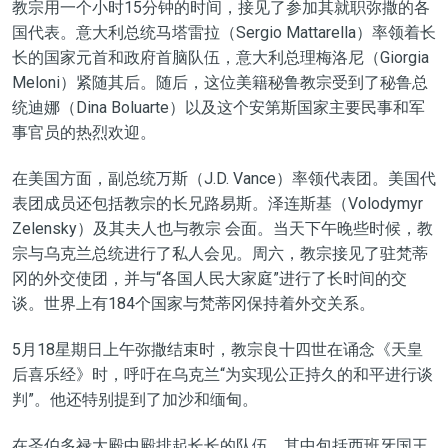
教宗用一个小时15分钟的时间，接见了参加其就职弥撒的各
国代表。意大利总统马塔雷拉（Sergio Mattarella）率领着长
长的国家元首和政府首脑队伍，意大利总理梅洛尼（Giorgia
Meloni）紧随其后。随后，这位美籍秘鲁教宗受到了秘鲁总
统迪娜（Dina Boluarte）以及这个安第斯国家主要民事和军
事官员的热烈欢迎。
在美国方面，副总统万斯（J.D. Vance）率领代表团。美国代
表团成员还包括教宗的长兄路易斯。泽连斯基（Volodymyr
Zelensky）及其夫人也与教宗 会面。当天下午晚些时候，教
宗与乌克兰总统进行了私人会见。周六，教宗接见了驻梵蒂
冈的外交使团，并与“​​各国人民大家庭”进行了长时间的交
谈。世界上有184个国家与梵蒂冈保持着外交关系。
5月18星期日上午弥撒结束时，教宗良十四世在诵念《天皇
后喜乐经》时，呼吁在乌克兰“为实现公正持久的和平进行谈
判”。他还特别提到了加沙和缅甸。
在圣伯多禄大殿中殿排起长长的队伍，其中包括西班牙国王