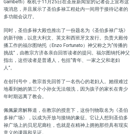
Gambetti）枢机于11月25日在圣座新闻室的记者会上宣布这
项消息，并且展示了圣伯多禄工程处内一间用于接待记者的
多功能会议厅。
同时，圣伯多禄大殿也推出了一份题名为《圣伯多禄广场》
的新刊物，以意大利文、英文和西班牙文发行。负责大殿传
播工作的福尔图纳托（Enzo Fortunato）神父称之为“传播的
挑战”，由教宗方济各亲自回答读者的提问。福尔图纳托神父
指出，这些读者是普通人，包括“青年、一家之父和老妇
人”。
在创刊号中，教宗首先回答了一名伤心的老妇人。她很难过
地看到她的第三个小孙女无法领洗，因为孩子的家长在青少
年时期远离了教会。
佩佩蒙席解释道，在教宗的授意下，这份刊物取名为《圣伯
多禄广场》，以成为开放与接纳的象征。它让人想到圣伯多
禄广场上的贝尼尼廊柱，也就是在精神上拥抱那些具有现实
意义的课题和见证。