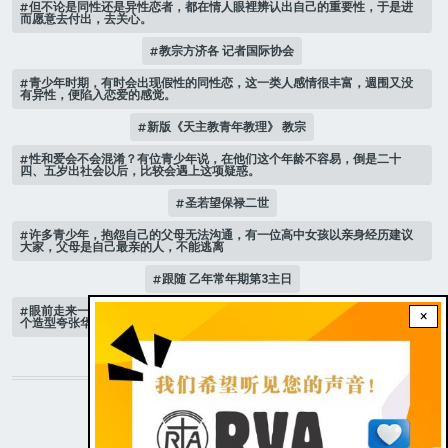
但不论是同性还是异性恋者，都在情人眼裡辨认出自己的重要性，于是进
而愿意去付出，去关心。
教宗方济各 记者国际协会
青少年时期，有时会出现假性的同性恋，这一类人感情很丰富，週围又没
有异性，便陷入恋爱的感觉。
新版《天主教青年教理》 教宗
性和爱会不会混淆？有位青少年说，在他们这个年龄不容易，倒是二十
四、五岁出社会以后，比较会遇上这项疑惑。
圣若望保禄二世
许多青少年，抱怨自己的父母无法沟通，有一位高中女孩以亲身经历建议
大家，父母是自己最亲的人，不能逃离
跟随 乙年常年期第3主日
眼前走来一位魔女，可爱的妖媚中带点邪恶，身上穿著宫廷的小丑服，整
×
个造型夸张华丽，非常特殊。
STAY CONNECTED WITH US!