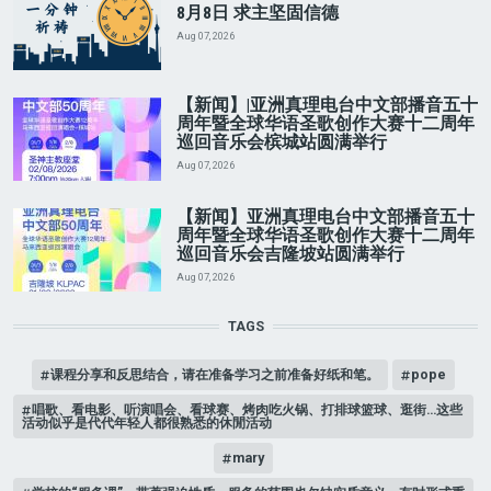
8月8日 求主坚固信德
Aug 07, 2026
【新闻】|亚洲真理电台中文部播音五十
周年暨全球华语圣歌创作大赛十二周年
巡回音乐会槟城站圆满举行
Aug 07, 2026
【新闻】亚洲真理电台中文部播音五十
周年暨全球华语圣歌创作大赛十二周年
巡回音乐会吉隆坡站圆满举行
Aug 07, 2026
TAGS
课程分享和反思结合，请在准备学习之前准备好纸和笔。
pope
唱歌、看电影、听演唱会、看球赛、烤肉吃火锅、打排球篮球、逛街…这些
活动似乎是代代年轻人都很熟悉的休閒活动
mary