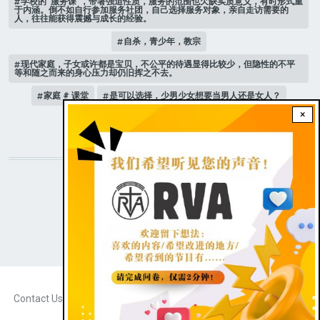
学校的“服务课”，带著强迫性质，服务的范围也欠缺实质意义，有时形式重
于内涵。倒不如自行参加服务社团，自己选择服务对象，亲自走访需要的
人，往往能获得震撼与成长的经验。
自杀，青少年，教宗
现代家庭，子女或许都是宝贝，不公平的待遇显得比较少，但隐性的不平
等和随之而来的身心压力却仍旧挥之不去。
家庭 # 课堂
是可以选择，少男少女想要当男人还是女人？
×
人际关系
STAY CONNECTED WITH US!
|
Dark theme
FOOTER
Contact Us