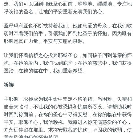
走。我们可以回到耶稣圣心面前，静静地、缓缓地、专注地
呼唤祂的圣名，让祂的平安重新充满我们的心。
圣母玛利亚也不断扶持着我们。她如慈爱的母亲，在我们软
弱时牵着我们的手，引领我们回到她圣子的怀抱。因为唯有
耶稣是真正力量、平安与安慰的泉源。
让我们怀着信赖之心投奔耶稣圣心，如同孩子回到母亲的怀
抱。在祂的爱内，我们找到庇护；在祂的慈悲中，我们获得
医治；在祂的临在中，我们重获希望。
祈祷
主耶稣，求祢成为我生命中坚定不移的锚。当困难、失望和
痛苦来临时，不让我的心被恐惧和忧虑所吞没。请帮助我时
时回到祢面前，在祢的圣心中寻得安慰，在祢的临在中获得
平安。耶稣圣心，我信赖祢。我愿进入祢充满慈爱的圣心，
并永远停留在那里。求祢安慰我的忧伤，坚固我的软弱，使
我在风浪中仍能怀抱希望。