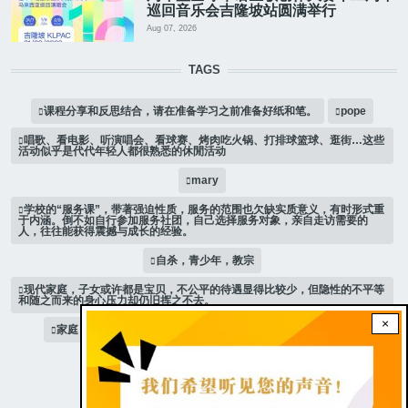
巡回音乐会吉隆坡站圆满举行
Aug 07, 2026
TAGS
课程分享和反思结合，请在准备学习之前准备好纸和笔。
pope
唱歌、看电影、听演唱会、看球赛、烤肉吃火锅、打排球篮球、逛街…这些
活动似乎是代代年轻人都很熟悉的休閒活动
mary
学校的“服务课”，带著强迫性质，服务的范围也欠缺实质意义，有时形式重
于内涵。倒不如自行参加服务社团，自己选择服务对象，亲自走访需要的
人，往往能获得震撼与成长的经验。
自杀，青少年，教宗
现代家庭，子女或许都是宝贝，不公平的待遇显得比较少，但隐性的不平等
和随之而来的身心压力却仍旧挥之不去。
×
家庭 # 课堂
是可以选择，少男少女想要当男人还是女人？
人际关系