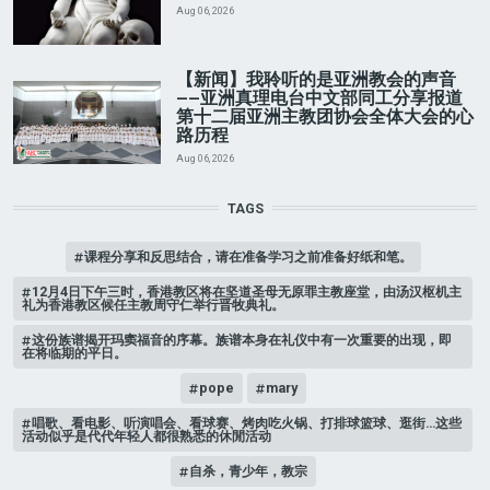
Aug 06, 2026
【新闻】我聆听的是亚洲教会的声音
——亚洲真理电台中文部同工分享报道
第十二届亚洲主教团协会全体大会的心
路历程
Aug 06, 2026
TAGS
课程分享和反思结合，请在准备学习之前准备好纸和笔。
12月4日下午三时，香港教区将在坚道圣母无原罪主教座堂，由汤汉枢机主
礼为香港教区候任主教周守仁举行晋牧典礼。
这份族谱揭开玛窦福音的序幕。族谱本身在礼仪中有一次重要的出现，即
在将临期的平日。
pope
mary
唱歌、看电影、听演唱会、看球赛、烤肉吃火锅、打排球篮球、逛街…这些
活动似乎是代代年轻人都很熟悉的休閒活动
自杀，青少年，教宗