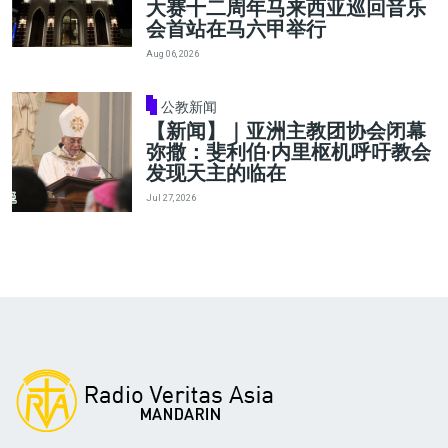
大赛十二周年马来西亚巡回音乐
会首站在马六甲举行
Aug 06, 2026
公教新闻
【新闻】｜亚洲主教团协会闭幕
弥撒：斐利伯·内里枢机呼吁教会
发现天主的临在
Jul 27, 2026