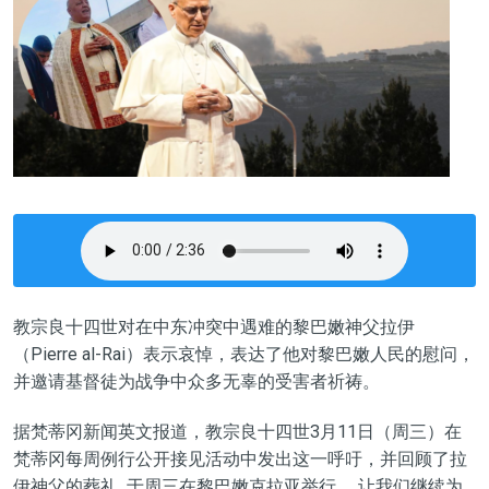
教宗良十四世对在中东冲突中遇难的黎巴嫩神父拉伊
（Pierre al-Rai）表示哀悼，表达了他对黎巴嫩人民的慰问，
并邀请基督徒为战争中众多无辜的受害者祈祷。
据梵蒂冈新闻英文报道，教宗良十四世3月11日（周三）在
梵蒂冈每周例行公开接见活动中发出这一呼吁，并回顾了拉
伊神父的葬礼 于周三在黎巴嫩克拉亚举行。 让我们继续为