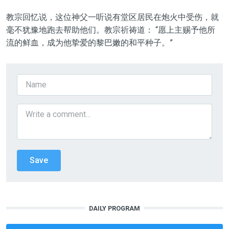
教宗回忆说，这位神父一听说有堂区居民在炮火中受伤，就
毫不犹豫地跑去帮助他们。教宗祈祷道： “愿上主赐予他所
流的鲜血，成为他挚爱的黎巴嫩的和平种子。”
DAILY PROGRAM