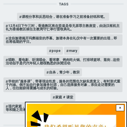
TAGS
课程分享和反思结合，请在准备学习之前准备好纸和笔。
12月4日下午三时，香港教区将在坚道圣母无原罪主教座堂，由汤汉枢机主
礼为香港教区候任主教周守仁举行晋牧典礼。
这份族谱揭开玛窦福音的序幕。族谱本身在礼仪中有一次重要的出现，即
在将临期的平日。
pope
mary
唱歌、看电影、听演唱会、看球赛、烤肉吃火锅、打排球篮球、逛街…这些
活动似乎是代代年轻人都很熟悉的休閒活动
自杀，青少年，教宗
学校的“服务课”，带著强迫性质，服务的范围也欠缺实质意义，有时形式重
于内涵。倒不如自行参加服务社团，自己选择服务对象，亲自走访需要的
人，往往能获得震撼与成长的经验。
家庭 # 课堂
现代家庭，子女或许都是宝贝，不公平的待遇显得比较少，但隐性的不平
×
等和随之而来的身心压力却仍旧挥之不去。
STAY CONNECTED WITH US!