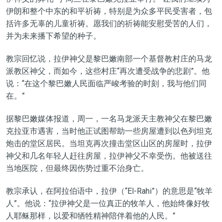
伊朗和整个中东的和平祈祷，特别是为众多平民受害者，包
括许多无辜的儿童祈祷。愿我们的祈祷能安慰受苦的人们，
并为未来播下希望的种子。
教宗回忆说，拉伊神父是黎巴嫩南部一个基督教村庄的马龙
派教区神父，而如今，这些村庄“再次遭受战争的悲剧”。他
说：“在这个黎巴嫩人民面临严峻考验的时刻，我与他们同
在。”
据黎巴嫩媒体报道，周一，一名马龙派天主教神父在黎巴嫩
克拉亚市遇害，当时他正试图帮助一些房屋遭到以色列坦克
炮击的堂区居民。当坦克再次撞击堂区山区的房屋时，拉伊
神父和几名年轻人赶往房屋，拉伊神父不幸受伤。他被送往
当地医院，但最终因伤势过重不治身亡。
教宗承认，在阿拉伯语中，拉伊（“El-Rahi”）的意思是“牧羊
人”。他说：“拉伊神父是一位真正的牧羊人，他始终像好牧
人耶稣那样，以爱和牺牲精神陪伴着他的人民。”