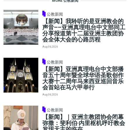
MORE 公教新闻
公教新闻
【新闻】我聆听的是亚洲教会的
声音——亚洲真理电台中文部同工
分享报道第十二届亚洲主教团协
会全体大会的心路历程
Aug 06, 2026
公教新闻
【新闻】亚洲真理电台中文部播
音五十周年暨全球华语圣歌创作
大赛十二周年马来西亚巡回音乐
会首站在马六甲举行
Aug 06, 2026
公教新闻
【新闻】｜亚洲主教团协会闭幕
弥撒：斐利伯·内里枢机呼吁教会
发现天主的临在