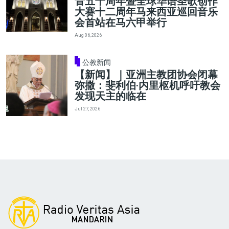
音五十周年暨全球华语圣歌创作
大赛十二周年马来西亚巡回音乐
会首站在马六甲举行
Aug 06, 2026
公教新闻
【新闻】｜亚洲主教团协会闭幕
弥撒：斐利伯·内里枢机呼吁教会
发现天主的临在
Jul 27, 2026