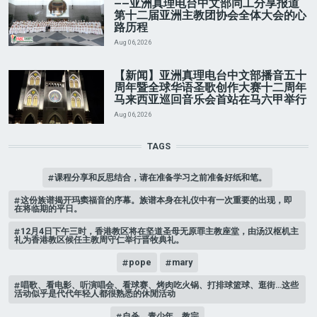
——亚洲真理电台中文部同工分享报道
第十二届亚洲主教团协会全体大会的心
路历程
Aug 06, 2026
【新闻】亚洲真理电台中文部播音五十
周年暨全球华语圣歌创作大赛十二周年
马来西亚巡回音乐会首站在马六甲举行
Aug 06, 2026
TAGS
课程分享和反思结合，请在准备学习之前准备好纸和笔。
这份族谱揭开玛窦福音的序幕。族谱本身在礼仪中有一次重要的出现，即
在将临期的平日。
12月4日下午三时，香港教区将在坚道圣母无原罪主教座堂，由汤汉枢机主
礼为香港教区候任主教周守仁举行晋牧典礼。
pope
mary
唱歌、看电影、听演唱会、看球赛、烤肉吃火锅、打排球篮球、逛街…这些
活动似乎是代代年轻人都很熟悉的休閒活动
自杀，青少年，教宗