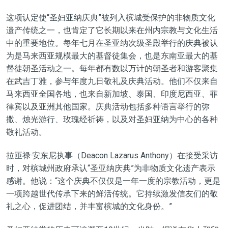
这项认定使“圣妇亚纳庆典”被列入槟城受保护的非物质文化
遗产传统之一，也肯定了它长期以来在州内宗教与文化生活
中的重要地位。每年七月在圣亚纳次级圣殿举行的庆典被认
为是马来西亚规模最大的基督徒集会，也是东南亚最大的基
督徒朝圣活动之一。每年都有数以万计的朝圣者和游客聚集
在武吉丁雅，参与年度九日敬礼及庆典活动。他们不仅来自
马来西亚全国各地，也来自新加坡、泰国、印度尼西亚、菲
律宾以及亚洲其他国家。庆典活动包括多种语言举行的弥
撒、烛光游行、玫瑰经祈祷，以及对圣妇亚纳为中心的各种
敬礼活动。
拉匝禄·安东尼执事（Deacon Lazarus Anthony）在接受采访
时，对槟城州政府承认“圣亚纳庆典”为非物质文化遗产表示
感谢。他说：“这个庆典不仅仅是一年一度的宗教活动，更是
一项跨越世代传承下来的鲜活传统。它持续激发信友们的敬
礼之心，促进团结，并丰富槟城的文化身份。”