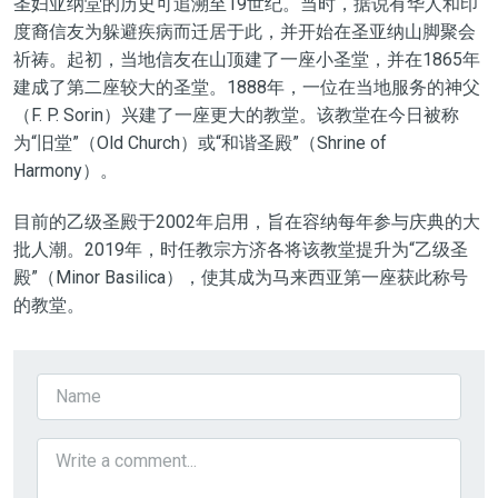
圣妇亚纳堂的历史可追溯至19世纪。当时，据说有华人和印
度裔信友为躲避疾病而迁居于此，并开始在圣亚纳山脚聚会
祈祷。起初，当地信友在山顶建了一座小圣堂，并在1865年
建成了第二座较大的圣堂。1888年，一位在当地服务的神父
（F. P. Sorin）兴建了一座更大的教堂。该教堂在今日被称
为“旧堂”（Old Church）或“和谐圣殿”（Shrine of
Harmony）。
目前的乙级圣殿于2002年启用，旨在容纳每年参与庆典的大
批人潮。2019年，时任教宗方济各将该教堂提升为“乙级圣
殿”（Minor Basilica），使其成为马来西亚第一座获此称号
的教堂。