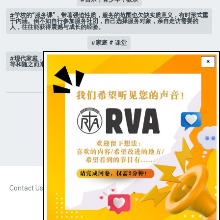
学校的“服务课”，带著强迫性质，服务的范围也欠缺实质意义，有时形式重
于内涵。倒不如自行参加服务社团，自己选择服务对象，亲自走访需要的
人，往往能获得震撼与成长的经验。
家庭 # 课堂
现代家庭，子女或许都是宝贝，不公平的待遇显得比较少，但隐性的不平
×
等和随之而来的身心压力却仍旧挥之不去。
STAY CONNECTED WITH US!
|
Dark theme
FOOTER
Contact Us
Radio Veritas Asia © 2023