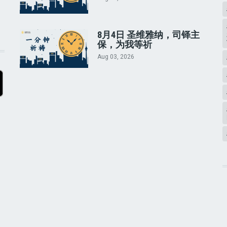
8月4日 圣维雅纳，司铎主
保，为我等祈
Aug 03, 2026