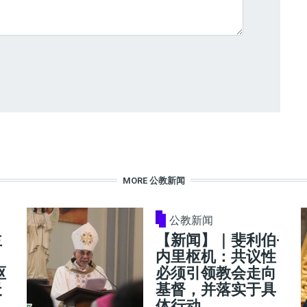
MORE 公教新闻
公教新闻
主
【新闻】｜斐利伯·
内里枢机：共议性
枢
必须引领教会走向
天
基督，并落实于具
体行动