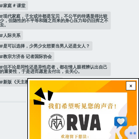
家庭 # 课堂
现代家庭，子女或许都是宝贝，不公平的待遇显得比较
少，但隐性的不平等和随之而来的身心压力却仍旧挥之不
去。
人际关系
是可以选择，少男少女想要当男人还是女人？
教宗方济各 记者国际协会
但不论是同性还是异性恋者，都在情人眼裡辨认出自己
的重要性，于是进而愿意去付出，去关心。
新版《天主教青年教理》 教宗
×
STAY CONNECTED WITH US!