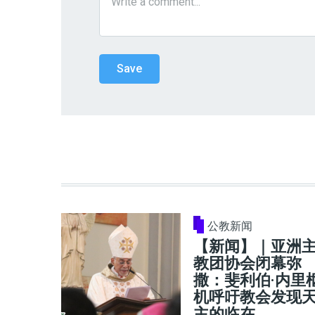
公教新闻
【新闻】｜亚洲
教团协会闭幕弥
撒：斐利伯·内里
机呼吁教会发现
主的临在