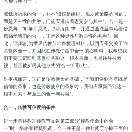
人都合而为一’”。
耶稣所祈求的合一，并不“仅仅是组织、规划或策略的问题，
而是天主性的共融，门徒应邀借着恩宠参与其中”。合一是一
份恩典，“耶稣所愿意、为我们祈求，并通过圣洗圣事藉着信
德赐予我们的合一，正是这种灵性与教会性的共融”。因
此，“当我们为世界传教节准备教理材料，以回应圣父关于‘在
基督内合一，并因此在传教使命中合一’的召叫时，我希望我
们不要忘记回到基督徒共融这一根本层面，也是往往被忽
视，甚至被所谓其他形式的‘合一’所取代”。
对枢机而言，这正是传教使命的基础，“当我们谈到圣洗既是
信德的圣事，也是传教使命的圣事时，我们应重新回到这一
根本元素：与圣三的合一与共融”。
合一，传教可信度的条件
进一步阐述教宗传教节文告第二部分“传教使命中的合
一”时，塔格莱枢机强调，合一并不是一种封闭于小圈子里的