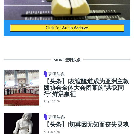
Click for Audio Archive
MORE 壹明头条
壹明头条
【头条】|友谊隧道成为亚洲主教
团协会全体大会闭幕的“共议同
行”鲜活象征
Aug 07, 2026
壹明头条
【头条】|切莫因无知而丧失灵魂
Aug 06, 2026