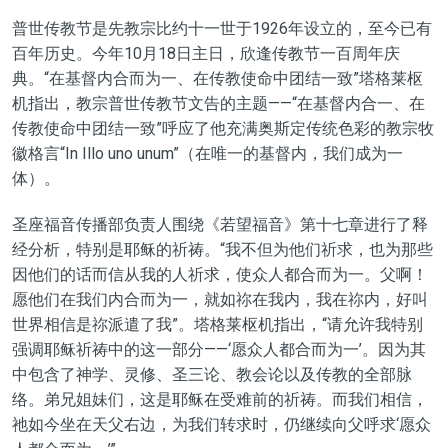
普世传教节是先教宗比约十一世于1926年设立的，至今已有
百年历史。今年10月18日主日，欣逢传教节一百周年庆
典。“在基督内合而为一、在传教使命中团结一致”塔格莱枢
机指出，教宗普世传教节文告的主题——“在基督内合一、在
传教使命中团结一致”呼应了他充满奥斯定传统色彩的教宗牧
徽格言“In Illo uno unum”（在唯一的基督内，我们成为一
体）。
圣座福音传播部负责人围绕《若望福音》第十七章进行了释
经分析，特别是耶稣的祈祷。“我不但为他们祈求，也为那些
因他们的话而信从我的人祈求，使众人都合而为一。父啊！
愿他们在我们内合而为一，就如祢在我内，我在祢内，好叫
世界相信是祢派遣了我”。塔格莱枢机指出，“请允许我特别
强调耶稣祈祷中的这一部分——‘愿众人都合而为一’。因为其
中包含了神学、灵修、圣三论、教会论以及传教的全部脉
络。弟兄姐妹们，这是耶稣在受难前的祈祷。而我们相信，
祂如今坐在天父右边，为我们转求时，仍继续向父呼求‘愿众