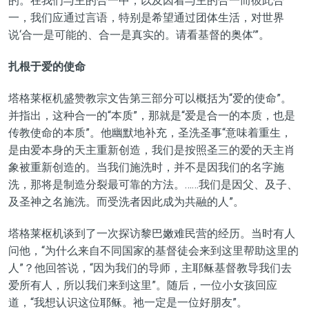
的。在我们与主的合一中，以及因着与主的合一而彼此合
一，我们应通过言语，特别是希望通过团体生活，对世界
说‘合一是可能的、合一是真实的。请看基督的奥体’”。
扎根于爱的使命
塔格莱枢机盛赞教宗文告第三部分可以概括为“爱的使命”。
并指出，这种合一的“本质”，那就是“爱是合一的本质，也是
传教使命的本质”。他幽默地补充，圣洗圣事“意味着重生，
是由爱本身的天主重新创造，我们是按照圣三的爱的天主肖
象被重新创造的。当我们施洗时，并不是因我们的名字施
洗，那将是制造分裂最可靠的方法。……我们是因父、及子、
及圣神之名施洗。而受洗者因此成为共融的人”。
塔格莱枢机谈到了一次探访黎巴嫩难民营的经历。当时有人
问他，“为什么来自不同国家的基督徒会来到这里帮助这里的
人”？他回答说，“因为我们的导师，主耶稣基督教导我们去
爱所有人，所以我们来到这里”。随后，一位小女孩回应
道，“我想认识这位耶稣。祂一定是一位好朋友”。