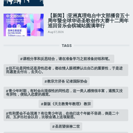
【新闻】|亚洲真理电台中文部播音五十
周年暨全球华语圣歌创作大赛十二周年
巡回音乐会槟城站圆满举行
Aug 07, 2026
TAGS
课程分享和反思结合，请在准备学习之前准备好纸和笔。
但不论是同性还是异性恋者，都在情人眼裡辨认出自己的重要性，于是进
而愿意去付出，去关心。
教宗方济各 记者国际协会
青少年时期，有时会出现假性的同性恋，这一类人感情很丰富，週围又没
有异性，便陷入恋爱的感觉。
新版《天主教青年教理》 教宗
性和爱会不会混淆？有位青少年说，在他们这个年龄不容易，倒是二十
四、五岁出社会以后，比较会遇上这项疑惑。
圣若望保禄二世