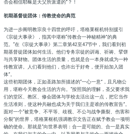
否会相信耶稣是天父所派遣的”？！
初期基督徒团体：传教使命的典范
为进一步阐明教宗良十四世的呼吁，塔格莱枢机特别援引
《宗徒大事录》，指其中堪称“传教合一神秘精神”的典
范。“在《宗徒大事录》第二章第42至47节中，我们看到初
期基督徒团体如何生活。他们专务宗徒的训诲、祈祷、擘饼
与共享财物。团体生活的质量，也就是合一本身就成为一种
传教宣讲。人们看到他们，也许出于好奇，便开始加入团
体”。
这些初期团体，正如圣路加所描述的“一心一意”，且凡物公
用，堪称今天教会生活的方向。“按照我的理解，圣父要求我
们的堂区、教区、修会团体与学校去活出这一点，把它当作
生活准则，使这种共融也成为关于我们主是谁的传教宣告”。
面对一个“被竞争、不平等、歧视、不公与战争撕裂、伤害和
分裂”的世界，塔格莱枢机强调教宗文告正在赋予教会一项明
确的使命。那就是“向世界表明：合一是可能的、合一是真实