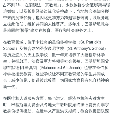
占不到2%。在亵渎法、宗教暴力、少数族群少女遭绑架与强
迫婚姻，以及长期经济边缘化等挑战下，当地教会深知分裂
带来的沉重代价，也因此更加努力跨越宗教藩篱，以服务建
立彼此信任，维护共同的人性尊严。多年来，巴基斯坦教会
最稳固的“桥梁”建立在教育、医疗和社会服务之上。
在教育领域，位于卡拉奇的圣伯多禄学校（St. Patrick's
School）及拉合尔的圣安多尼学校（St. Anthony's School）
等历史悠久的天主教学校，数十年来培养了大批穆斯林学
生，包括总理、法官及军方将领等社会领袖。巴基斯坦国父
穆罕默德·阿里·真纳（Muhammad Ali Jinnah）也曾在圣伯多
禄学校接受教育。这些学校让不同宗教背景的学生共同成
长，减少偏见，促进彼此尊重，为国家培育具有包容精神的
新一代。
在医疗和人道服务方面，每当洪灾、经济危机等灾难发生
时，巴基斯坦明爱会及各地天主教医院始终按照需要而非宗
教身份提供援助。在近年来严重洪灾期间，教会救援团队深