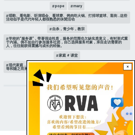
pope
mary
唱歌、看电影、听演唱会、看球赛、烤肉吃火锅、打排球篮球、逛街…这些
活动似乎是代代年轻人都很熟悉的休閒活动
自杀，青少年，教宗
学校的“服务课”，带著强迫性质，服务的范围也欠缺实质意义，有时形式重
于内涵。倒不如自行参加服务社团，自己选择服务对象，亲自走访需要的
人，往往能获得震撼与成长的经验。
家庭 # 课堂
现代家庭，子女或许都是宝贝，不公平的待遇显得比较少，但隐性的不平
×
等和随之而来的身心压力却仍旧挥之不去。
STAY CONNECTED WITH US!