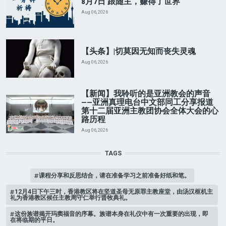
8月7日 跟随主，赚得了世界
Aug 06, 2026
【头条】|切莫因无知而丧失灵魂
Aug 06, 2026
【新闻】我聆听的是亚洲教会的声音
——亚洲真理电台中文部同工分享报道
第十二届亚洲主教团协会全体大会的心
路历程
Aug 06, 2026
TAGS
课程分享和反思结合，请在准备学习之前准备好纸和笔。
12月4日下午三时，香港教区将在坚道圣母无原罪主教座堂，由汤汉枢机主
礼为香港教区候任主教周守仁举行晋牧典礼。
这份族谱揭开玛窦福音的序幕。族谱本身在礼仪中有一次重要的出现，即
在将临期的平日。