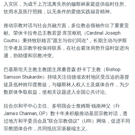
入灾区，为成千上万流离失所的穆斯林家庭提供临时住所、
饮用水及医疗照顾，以无条件的爱德实践福音精神。
推动宗教对话与社会共融方面，多位教会领袖作出了重要贡
献。荣休卡拉奇总主教若瑟·库茨枢机（Cardinal Joseph
Coutts）秉持牧职格言“愿主与你们同在”，长期主动与伊斯
兰学者及宗教学校保持联系，在社会紧张局势升温时促进沟
通，协助缓和宗教冲突。
巴基斯坦天主教主教团主席桑普森·舒卡丁主教（Bishop
Samson Shukardin）持续关注信德省农村地区受压迫的基督
徒及低种姓印度教徒，与穆斯林人权人士及媒体合作，为少
数群体争取权益，使相关议题进入全国公共讨论。
拉合尔和平中心主任、多明我会士詹姆斯·钱南神父（Fr.
James Channan, OP）数十年来积极推动基层宗教对话，透
过地方和平委员会及“联合宗教倡议”（URI）网络，促进不同
宗教团体合作，共同抵抗宗派极端主义。