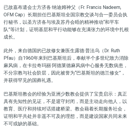
已故嘉布遣会士方济各·纳迪姆神父（Fr. Francis Nadeem,
OFM Cap）长期担任巴基斯坦全国宗教交谈与合一委员会执
行秘书，以圣方济各与埃及苏丹会晤的精神推动“和平车
队”等计划，证明基层和平行动能够在充满张力的环境中扎根
成长。
此外，来自德国的已故修女兼医生露德·普法乌（Dr. Ruth
Pfau）自1960年来到巴基斯坦后，奉献半个多世纪致力消除
麻风病，在卡拉奇玛丽·阿德莱德麻风病中心服务无数病患，
不分宗教与社会阶层，因此被誉为“巴基斯坦的德兰修女”，
并获得罕见的国葬礼遇。
巴基斯坦教会的经验为亚洲少数教会提供了宝贵启示：真正
具有先知性的见证，不是退守封闭，而是主动走向他人，以
教育、医疗和持续对话搭建桥梁。教会藉着长期服务社会，
证明和平共处并非遥不可及的理想，而是建设国家共同未来
不可或缺的基础。