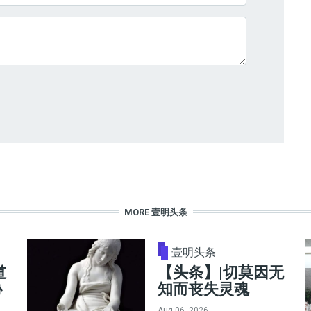
MORE 壹明头条
壹明头条
道
【头条】|切莫因无
协
知而丧失灵魂
Aug 06, 2026