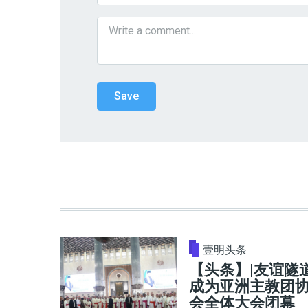
壹明头条
【头条】|友谊隧
成为亚洲主教团
会全体大会闭幕