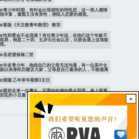
青少年时期，有时会出现假性的同性恋，这一类人感情
很丰富，週围又没有异性，便陷入恋爱的感觉。
新版《天主教青年教理》 教宗
性和爱会不会混淆？有位青少年说，在他们这个年龄不
容易，倒是二十四、五岁出社会以后，比较会遇上这项疑
惑。
圣若望保禄二世
许多青少年，抱怨自己的父母无法沟通，有一位高中女
孩以亲身经历建议大家，父母是自己最亲的人，不能逃离
跟随 乙年常年期第3主日
眼前走来一位魔女，可爱的妖媚中带点邪恶，身上穿著
宫廷的小丑服，整个造型夸张华丽，非常特殊。
×
STAY CONNECTED WITH US!