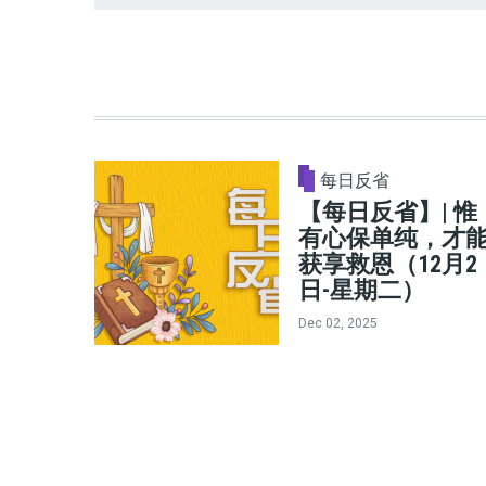
每日反省
【每日反省】| 惟
有心保单纯，才
获享救恩（12月2
日-星期二）
Dec 02, 2025