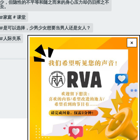
少，但隐性的不平等和随之而来的身心压力却仍旧挥之不
去。
家庭 # 课堂
是可以选择，少男少女想要当男人还是女人？
人际关系
×
STAY CONNECTED WITH US!
FOOTER
Contact Us
|
Dark theme