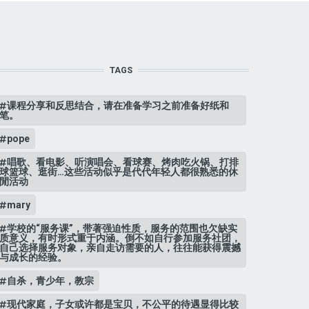
TAGS
课程分享和反思结合，请在准备学习之前准备好纸和
笔。
pope
唱歌、看电影、听演唱会、看球赛、烤肉吃火锅、打排
球篮球、逛街…这些活动似乎是代代年轻人都很熟悉的休
閒活动
mary
学校的“服务课”，带著强迫性质，服务的范围也欠缺实
质意义，有时形式重于内涵。倒不如自行参加服务社团，
自己选择服务对象，亲自走访需要的人，往往能获得震撼
与成长的经验。
自杀，青少年，教宗
现代家庭，子女或许都是宝贝，不公平的待遇显得比较