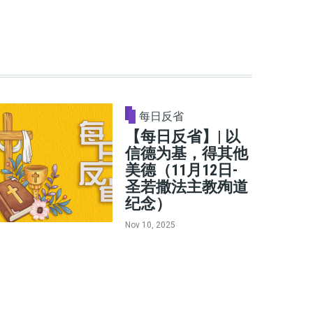
每日反省
【每日反省】| 以
信德为基，得其他
美德（11月12日-
圣若撒法主教殉道
纪念）
Nov 10, 2025