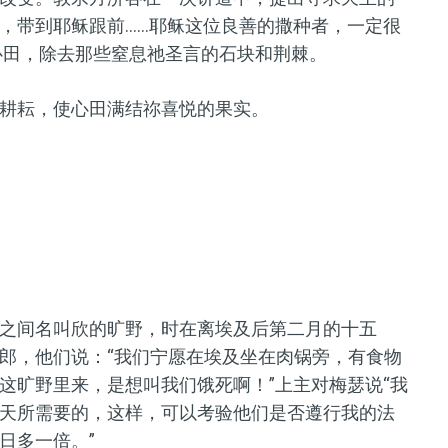
，带到耶稣跟前……耶稣这位良善的撒种者，一定很
的心田，除去那些窒息祂圣言的石块和荆棘。
耕耘，使心田满结祢喜悦的果实。
之间名叫欣的旷野，时在离埃及后第二月的十五
郎，他们说：“我们宁愿在埃及坐在肉锅旁，有食物
这旷野里来，是想叫我们饿死啊！”上主对梅瑟说“我
天所需要的，这样，可以考验他们是否遵行我的法
日多一倍。”