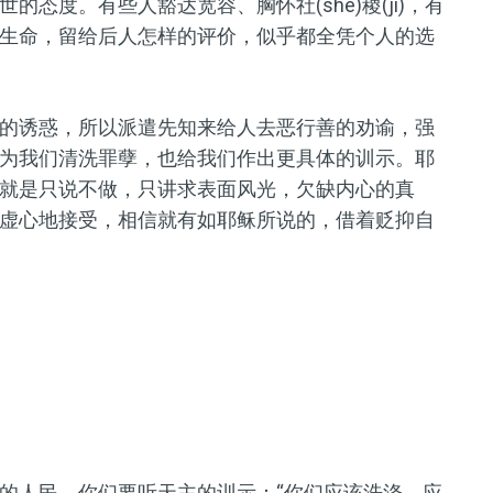
态度。有些人豁达宽容、胸怀社(shè)稷(jì)，有
生命，留给后人怎样的评价，似乎都全凭个人的选
的诱惑，所以派遣先知来给人去恶行善的劝谕，强
为我们清洗罪孽，也给我们作出更具体的训示。耶
就是只说不做，只讲求表面风光，欠缺内心的真
虚心地接受，相信就有如耶稣所说的，借着贬抑自
的人民，你们要听天主的训示：“你们应该洗涤，应