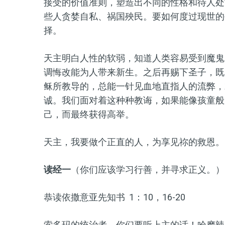
接受的价值准则，塑造出不同的性格和待人处世的
些人贪婪自私、祸国殃民。要如何度过现世的
择。
天主明白人性的软弱，知道人类容易受到魔鬼
调悔改能为人带来新生。之后再赐下圣子，既
稣所教导的，总能一针见血地直指人的流弊，
诚。我们面对着这种种教诲，如果能像孩童般
己，而最终获得高举。
天主，我要做个正直的人，为享见祢的救恩。
读经一
（你们应该学习行善，并寻求正义。）
恭读依撒意亚先知书 1：10，16-20
索多玛的统治者，你们要听上主的话！哈摩辣