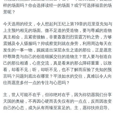
样的场面吗？你会选择读经一的场面？或宁可选择福音的场
景呢？
今天选用的经文，令人想起列王纪上第19章的厄里亚先知与
上主预约相见的场面。微不足道的受造物，要与尊威的造物
真主相会，且紧密接触，非要轰轰烈烈雷霆万钧之势，方够
震撼及令人慑服吗？抑或察觉到就在身旁，利用周边每天在
发生的一事一物，娓娓道出深层永生之道的那位，正是愿意
纾尊降贵与自己的创造细腻交往的造物主？世人要与创造自
己的那位相通，心意交流，真是看来的那么障碍重重，以致
看，却看不见；听，却听不见，也不了解而应验了先知的预
言吗？问题到底出在哪里？平淡如水的交往，真难以令人向
往而愿意多付一点的专注与心思吗？
主，世人可能不在乎，但祢绝对在乎，因为祢切愿我们分享
天国的奥秘，不再因心硬而丢失仅有的一点点，反而因改变
自己的心态，成为从有而臻至富足的。主，愿祢扶持启导。