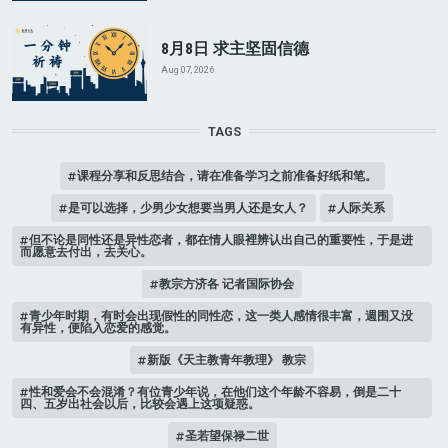
8月8日 求主坚固信德
Aug 07, 2026
TAGS
课程分享和反思结合，请在准备学习之前准备好纸和笔。
是可以选择，少男少女想要当男人还是女人？
人际关系
但不论是同性还是异性恋者，都在情人眼裡辨认出自己的重要性，于是进
而愿意去付出，去关心。
教宗方济各 记者国际协会
青少年时期，有时会出现假性的同性恋，这一类人感情很丰富，週围又没
有异性，便陷入恋爱的感觉。
新版《天主教青年教理》 教宗
性和爱会不会混淆？有位青少年说，在他们这个年龄不容易，倒是二十
四、五岁出社会以后，比较会遇上这项疑惑。
圣若望保禄二世