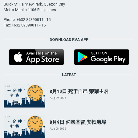
Buick St. Fairview Park, Quezon City
Metro Manila 1106 Philippines
Phone: +632 89390011 - 15
Fax: +632 89390011 - 15
DOWNLOAD RVA APP
LATEST
8月10日 死于自己 荣耀主名
Aug 09, 2026
8月9日 仰赖基督,安抵港埠
Aug 08, 2026