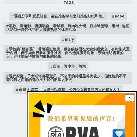
TAGS
课程分享和反思结合，请在准备学习之前准备好纸和笔。
pope
唱歌、看电影、听演唱会、看球赛、烤肉吃火锅、打排球篮球、逛街…这些
活动似乎是代代年轻人都很熟悉的休閒活动
mary
学校的“服务课”，带著强迫性质，服务的范围也欠缺实质意义，有时形式重
于内涵。倒不如自行参加服务社团，自己选择服务对象，亲自走访需要的
人，往往能获得震撼与成长的经验。
自杀，青少年，教宗
现代家庭，子女或许都是宝贝，不公平的待遇显得比较少，但隐性的不平
等和随之而来的身心压力却仍旧挥之不去。
家庭 # 课堂
是可以选择，少男少女想要当男人还是女人？
×
人际关系
STAY CONNECTED WITH US!