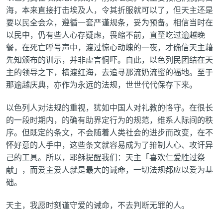
海，本来直接打击埃及人，令其折服就可以了，但天主还是
要以民全会众，遵循一套严谨规条，妥为预备。相信当时在
以民中，仍有些人心存疑虑，畏缩不前，直至吃过逾越晚
餐，在死亡呼号声中，渡过惊心动魄的一夜，才确信天主藉
先知颁布的训示，并非虚言恫吓。自此，以色列民团结在天
主的领导之下，横渡红海，去追寻那流奶流蜜的福地。至于
那逾越庆典，亦作为永远的法规，世世代代保存下来。
以色列人对法规的重视，犹如中国人对礼教的恪守。在很长
的一段时期内，的确有助界定行为的规范，维系人际间的秩
序。但既定的条文，不会随着人类社会的进步而改变，在不
怀好意的人手中，这些条文就容易成为了箝制人心、攻讦异
己的工具。所以，耶稣提醒我们：天主「喜欢仁爱胜过祭
献」，而爱主爱人就是最大的诫命，一切法规都应以爱为基
础。
天主，我愿时刻谨守爱的诫命，不去判断无罪的人。