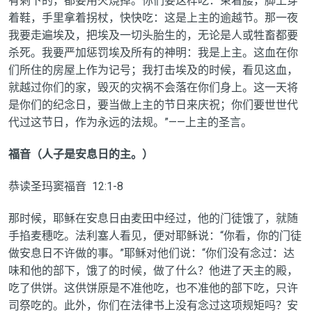
有剩下的，都要用火烧掉。你们要这样吃：束着腰，脚上穿
着鞋，手里拿着拐杖，快快吃：这是上主的逾越节。那一夜
我要走遍埃及，把埃及一切头胎生的，无论是人或牲畜都要
杀死。我要严加惩罚埃及所有的神明：我是上主。这血在你
们所住的房屋上作为记号；我打击埃及的时候，看见这血，
就越过你们的家，毁灭的灾祸不会落在你们身上。这一天将
是你们的纪念日，要当做上主的节日来庆祝；你们要世世代
代过这节日，作为永远的法规。”——上主的圣言。
福音（人子是安息日的主。）
恭读圣玛窦福音
12:1-8
那时候，耶稣在安息日由麦田中经过，他的门徒饿了，就随
手掐麦穗吃。法利塞人看见，便对耶稣说：“你看，你的门徒
做安息日不许做的事。”耶稣对他们说：“你们没有念过：达
味和他的部下，饿了的时候，做了什么？他进了天主的殿，
吃了供饼。这供饼原是不准他吃，也不准他的部下吃，只许
司祭吃的。此外，你们在法律书上没有念过这项规矩吗？安