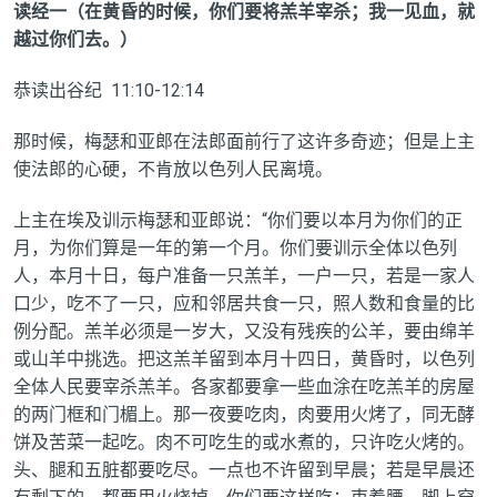
读经一（在黄昏的时候，你们要将羔羊宰杀；我一见血，就
越过你们去。）
恭读出谷纪
11:10-12:14
那时候，梅瑟和亚郎在法郎面前行了这许多奇迹；但是上主
使法郎的心硬，不肯放以色列人民离境。
上主在埃及训示梅瑟和亚郎说：“你们要以本月为你们的正
月，为你们算是一年的第一个月。你们要训示全体以色列
人，本月十日，每户准备一只羔羊，一户一只，若是一家人
口少，吃不了一只，应和邻居共食一只，照人数和食量的比
例分配。羔羊必须是一岁大，又没有残疾的公羊，要由绵羊
或山羊中挑选。把这羔羊留到本月十四日，黄昏时，以色列
全体人民要宰杀羔羊。各家都要拿一些血涂在吃羔羊的房屋
的两门框和门楣上。那一夜要吃肉，肉要用火烤了，同无酵
饼及苦菜一起吃。肉不可吃生的或水煮的，只许吃火烤的。
头、腿和五脏都要吃尽。一点也不许留到早晨；若是早晨还