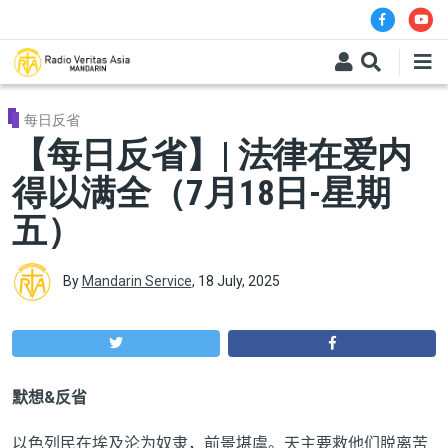
Skip to main content
每日反省
【每日反省】| 法律在爱内
得以满全（7月18日-星期
五）
By
Mandarin Service
,
18 July, 2025
默想
&
反省
以色列民在埃及沦为奴隶，前景堪虞。天主要救他们脱离苦