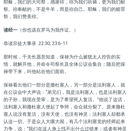
耶稣，我们的大司祭，感谢祢，祢为我们祈祷，更为我们献
祭。祢奉献的，不是牛羊，而是祢自己。耶稣，我们的赎罪
祭，我们赞美祢。
读经一
（你也该在罗马为我作证。）
恭读宗徒大事录 22:30; 23:6-11
那时候，千夫长愿意知道，保禄为什么被犹太人控告的实
情，就解开他，并命令司祭长及全体公议会集合；随后把保
禄带下来，叫他站在他们面前。
保禄看出他们一部分是撒杜塞人，另一部分是法利塞人，就
在公议会中大声说：“弟兄们，我是法利塞人，也是法利塞人
的子孙，我现在受审，是为了希望死人复活。”他说了这话，
法利塞人和撒杜塞人便起了争辩，会众就分裂了。原来撒杜
塞人说没有复活，没有天使，也没有神灵；法利塞人却都承
认这一切。于是众人大嚷大闹，有几个法利塞党的经师起来
力争，说：“我们在这人身上找不出什么过错来；或者有神灵