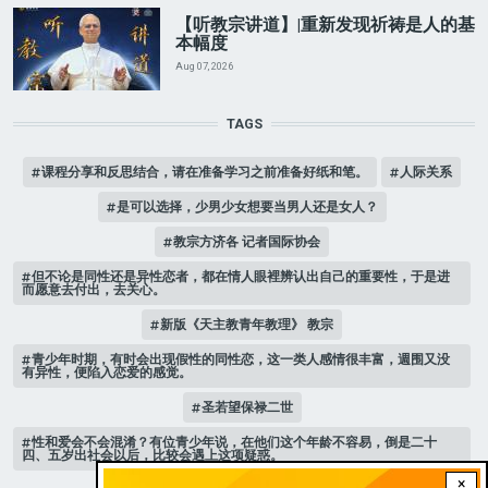
【听教宗讲道】|重新发现祈祷是人的基
本幅度
Aug 07, 2026
TAGS
课程分享和反思结合，请在准备学习之前准备好纸和笔。
人际关系
是可以选择，少男少女想要当男人还是女人？
教宗方济各 记者国际协会
但不论是同性还是异性恋者，都在情人眼裡辨认出自己的重要性，于是进
而愿意去付出，去关心。
新版《天主教青年教理》 教宗
青少年时期，有时会出现假性的同性恋，这一类人感情很丰富，週围又没
有异性，便陷入恋爱的感觉。
圣若望保禄二世
性和爱会不会混淆？有位青少年说，在他们这个年龄不容易，倒是二十
四、五岁出社会以后，比较会遇上这项疑惑。
×