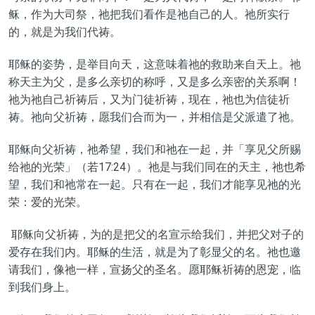
稣，作为大司祭，祂把我们看作是祂自己的人。祂所实行
的，就是为我们代祷。
耶稣的姿势，是举目向天，这意味着祂的救助来自天上。祂
称天主为父，是多么亲切的称呼，又是多么亲密的关系啊！
祂为祂自己祈祷后，又为门徒祈祷，现在，祂也为信徒祈
祷。祂向父祈祷，愿我们合而为一，并相信是父派遣了祂。
耶稣向父祈祷，祂希望，我们和祂在一起，并「享见父所赐
给祂的光荣」（若17:24）。祂是与我们同在的天主，祂也希
望，我们和祂常在一起。只有在一起，我们才能享见祂的光
荣：爱的光荣。
耶稣向父祈祷，为的是把父的名宣示给我们，并把父对子的
爱存在我们内。耶稣的生活，就是为了彰显父的名。祂也邀
请我们，像祂一样，宣扬父的圣名。愿耶稣祈祷的恩宠，临
到我们身上。