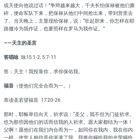
或天使向他说过话！”争辩越来越大，千夫长怕保禄被他们撕
碎，便命军队下来，把保禄从他们中间抢出来，带到营里去
了。当天晚上，主显现给保禄，说：“壮起胆来，你怎样在耶
路撒冷为我作证，也要照样在罗马为我作证。”
——天主的圣言
答唱咏
咏15:1-2; 5:7-11
答：天主！我投靠你，求你保佑我。
福音
（使他们完全合而为一。）
恭读圣若望福音 17:20-26
那时，耶稣举目向天，祈求说：“圣父，我不但为门徒祈求。
也为那些因他们的话而信我的人祈求。愿大家都结为一体！
父啊！愿他们在我们内合而为一，如同你在我内，我在你内
一样，使世人相信是你派遣了我。我将你赐给我的光荣赐给