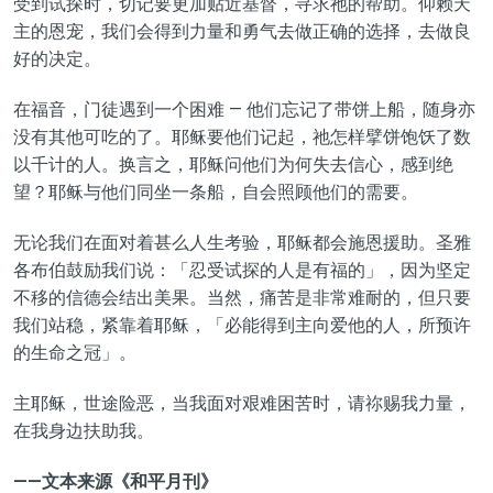
受到试探时，切记要更加贴近基督，寻求祂的帮助。仰赖天
主的恩宠，我们会得到力量和勇气去做正确的选择，去做良
好的决定。
在福音，门徒遇到一个困难 — 他们忘记了带饼上船，随身亦
没有其他可吃的了。耶稣要他们记起，祂怎样擘饼饱饫了数
以千计的人。换言之，耶稣问他们为何失去信心，感到绝
望？耶稣与他们同坐一条船，自会照顾他们的需要。
无论我们在面对着甚么人生考验，耶稣都会施恩援助。圣雅
各布伯鼓励我们说：「忍受试探的人是有福的」，因为坚定
不移的信德会结出美果。当然，痛苦是非常难耐的，但只要
我们站稳，紧靠着耶稣，「必能得到主向爱他的人，所预许
的生命之冠」。
主耶稣，世途险恶，当我面对艰难困苦时，请祢赐我力量，
在我身边扶助我。
——文本来源《和平月刊》