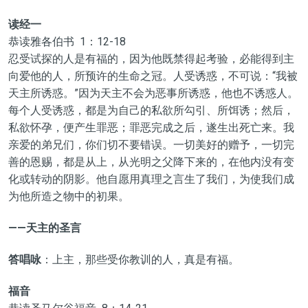
读经一
恭读雅各伯书 1：12-18
忍受试探的人是有福的，因为他既禁得起考验，必能得到主
向爱他的人，所预许的生命之冠。人受诱惑，不可说：“我被
天主所诱惑。”因为天主不会为恶事所诱惑，他也不诱惑人。
每个人受诱惑，都是为自己的私欲所勾引、所饵诱；然后，
私欲怀孕，便产生罪恶；罪恶完成之后，遂生出死亡来。我
亲爱的弟兄们，你们切不要错误。一切美好的赠予，一切完
善的恩赐，都是从上，从光明之父降下来的，在他内没有变
化或转动的阴影。他自愿用真理之言生了我们，为使我们成
为他所造之物中的初果。
——天主的圣言
答唱咏
：上主，那些受你教训的人，真是有福。
福音