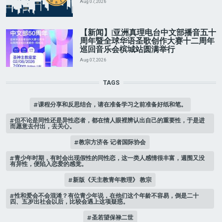
Aug 07, 2026
【新闻】|亚洲真理电台中文部播音五十
周年暨全球华语圣歌创作大赛十二周年
巡回音乐会槟城站圆满举行
Aug 07, 2026
TAGS
课程分享和反思结合，请在准备学习之前准备好纸和笔。
但不论是同性还是异性恋者，都在情人眼裡辨认出自己的重要性，于是进
而愿意去付出，去关心。
教宗方济各 记者国际协会
青少年时期，有时会出现假性的同性恋，这一类人感情很丰富，週围又没
有异性，便陷入恋爱的感觉。
新版《天主教青年教理》 教宗
性和爱会不会混淆？有位青少年说，在他们这个年龄不容易，倒是二十
四、五岁出社会以后，比较会遇上这项疑惑。
圣若望保禄二世