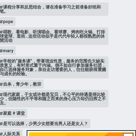
课程分享和反思结合，请在准备学习之前准备好纸和
笔。
pope
唱歌、看电影、听演唱会、看球赛、烤肉吃火锅、打排
球篮球、逛街…这些活动似乎是代代年轻人都很熟悉的休
閒活动
mary
学校的“服务课”，带著强迫性质，服务的范围也欠缺实
质意义，有时形式重于内涵。倒不如自行参加服务社团，
自己选择服务对象，亲自走访需要的人，往往能获得震撼
与成长的经验。
自杀，青少年，教宗
现代家庭，子女或许都是宝贝，不公平的待遇显得比较
少，但隐性的不平等和随之而来的身心压力却仍旧挥之不
去。
家庭 # 课堂
是可以选择，少男少女想要当男人还是女人？
人际关系