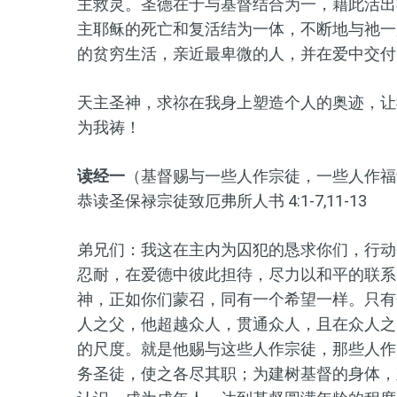
主救灵。圣德在于与基督结合为一，藉此活出
主耶稣的死亡和复活结为一体，不断地与祂一
的贫穷生活，亲近最卑微的人，并在爱中交付
天主圣神，求祢在我身上塑造个人的奥迹，让
为我祷！
读经一
（基督赐与一些人作宗徒，一些人作福
恭读圣保禄宗徒致厄弗所人书 4:1-7,11-13
弟兄们：我这在主内为囚犯的恳求你们，行动
忍耐，在爱德中彼此担待，尽力以和平的联系
神，正如你们蒙召，同有一个希望一样。只有
人之父，他超越众人，贯通众人，且在众人之
的尺度。就是他赐与这些人作宗徒，那些人作
务圣徒，使之各尽其职；为建树基督的身体，