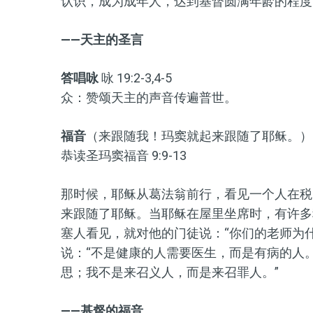
认识，成为成年人，达到基督圆满年龄的程度
——天主的圣言
答唱咏
咏 19:2-3,4-5
众：赞颂天主的声音传遍普世。
福音
（来跟随我！玛窦就起来跟随了耶稣。）
恭读圣玛窦福音 9:9-13
那时候，耶稣从葛法翁前行，看见一个人在税
来跟随了耶稣。当耶稣在屋里坐席时，有许多
塞人看见，就对他的门徒说：“你们的老师为
说：“不是健康的人需要医生，而是有病的人。
思；我不是来召义人，而是来召罪人。”
——基督的福音