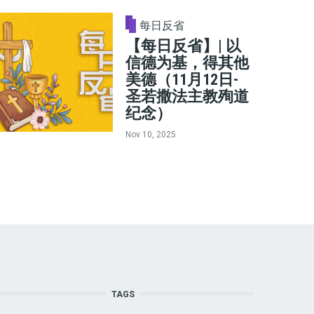
每日反省
【每日反省】| 以
信德为基，得其他
美德（11月12日-
圣若撒法主教殉道
纪念）
Nov 10, 2025
TAGS